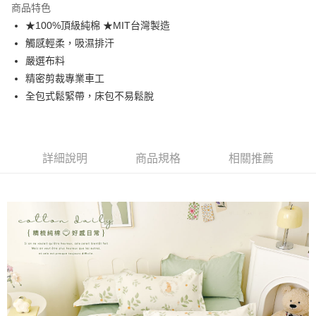
商品特色
合作金庫商業銀行
第一商業銀行
超商取貨付款
★100%頂級純棉 ★MIT台灣製造
華南商業銀行
彰化商業銀行
觸感輕柔，吸濕排汗
LINE Pay
上海商業儲蓄銀行
台北富邦商業銀行
國泰世華商業銀行
兆豐國際商業銀行
嚴選布料
Apple Pay
臺灣中小企業銀行
台中商業銀行
精密剪裁專業車工
匯豐（台灣）商業銀行
華泰商業銀行
全包式鬆緊帶，床包不易鬆脫
悠遊付
聯邦商業銀行
遠東國際商業銀行
元大商業銀行
永豐商業銀行
Google Pay
玉山商業銀行
星展（台灣）商業銀行
台新國際商業銀行
中國信託商業銀行
全盈+PAY
詳細說明
商品規格
相關推薦
台灣樂天信用卡公司
大哥付你分期
相關說明
【大哥付你分期使用說明】
AFTEE先享後付
1.本服務由台灣大哥大提供，台灣大哥大用戶可立即使用無須另外申請。
2.付款方式選擇「大哥付你分期」，訂單成立後會自動跳轉到大哥付的交易
相關說明
流程，驗證手機門號後，選擇欲分期的期數、繳款截止日，確認付款後即完
【關於「AFTEE先享後付」】
成交易。
Hami Point
AFTEE先享後付是「在收到商品之後才付款」的支付方式。 讓您購物簡單
3.實際核准額度、可分期數及費用金額請依後續交易確認頁面所載為準。
便利好安心！
相關說明
4.訂單成立30分鐘內，如未前往確認交易或遇審核未通過，訂單將自動取
１．簡單：不需註冊會員、不需綁卡、不需儲值。
「Hami Point」為中華電信所提供之點數服務，可於會員專區綁定中華電信
消。如遇「轉專審核」未通過狀況，表示未達大哥付你分期系統評分，恕無
２．便利：只要手機號碼，簡訊認證，即可結帳。
ATM付款
會員帳號後，即可在購物車使用 Hami Point 折抵消費金額 (1點等於1元)。
法說明評估內容。