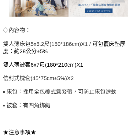
◇內容物：
雙人薄床包5x6.2尺(150*186cm)X1 /
可包覆床墊厚
度：約28公分±5%
雙人薄被套6x7尺(180*210cm)X1
信封式枕套(45*75cm±5%)X2
▪ 床包：採用全包覆式鬆緊帶，可防止床包滑動
▪ 被套：有四角綁繩
★注意事項★