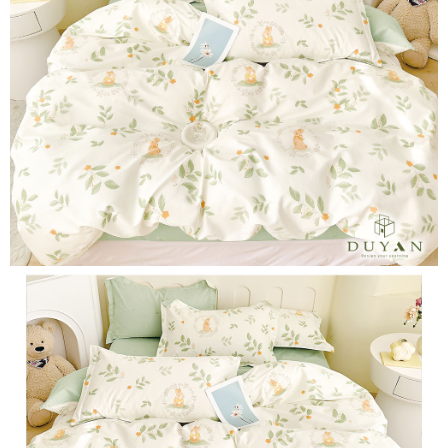
３．安心：先確認商品／服務後，再付款。
【繳款方式說明】
1.分期款項不併入電信帳單，「大哥付你分期」於每月結算日後寄送繳費提
運送方式
【「AFTEE先享後付」結帳流程】
醒簡訊。
１．於結帳方式選擇「AFTEE先享後付」後，將跳轉至「AFTEE先享後付」
2.透過簡訊連結打開帳單後，可選擇「超商條碼／台灣大直營門市／銀行轉
全家取貨付款
結帳頁面，進行簡訊認證並確認金額後，即可完成結帳。
帳／街口支付／iPASS MONEY」等通路繳費。
２．訂單成立數日內，您將收到繳費通知簡訊。
每筆NT$60，滿NT$999(含以上)免運費
３．收到繳費通知簡訊後14天內，點擊此簡訊中的連結，可透過四大超商／
【注意事項】
ATM／網路銀行／等多元方式進行付款，方視為交易完成。
付款後全家取貨
1.本服務係由「台灣大哥大股份有限公司」（以下簡稱本公司）所提供，讓
※ 請注意：結帳手續完成當下不需立刻繳費，但若您需要取消訂單，請聯絡
用戶於交易時，得透過本服務購買商品或服務，並由商店將買賣／分期付款
每筆NT$60，滿NT$999(含以上)免運費
購買商品的店家。未經商家同意取消之訂單仍視為有效，需透過AFTEE先享
買賣價金債權讓與本公司後，依約使用本公司帳單繳交帳款。
後付繳納相關費用。
2.基於同意付款使用「大哥付你分期」之契約關係目的，商店將以您的個人
7-11取貨付款
※ 交易是否成功請以「AFTEE先享後付 」之結帳頁面顯示為準，若有關於
資料（包含姓名、電話或地址）提供予台灣大哥大進項蒐集、處理及利用，
是否繳費成功／繳費後需取消欲退款等相關疑問，請聯繫「AFTEE先享後付
每筆NT$60，滿NT$999(含以上)免運費
由本公司與您本人進行分期帳單所需資料之確認、核對及更正。
客戶支援中心」
https://netprotections.freshdesk.com/support/home
3.完整用戶服務條款，請詳閱以下連結：
https://oppay.tw/userRule
付款後7-11取貨
【注意事項】
每筆NT$60，滿NT$999(含以上)免運費
１．透過由恩沛科技股份有限公司提供之「AFTEE先享後付」服務完成之交
易，需依本服務之必要範圍內提供個人資料，並將交易相關給付款項請求債
新竹貨運
權轉讓予恩沛科技股份有限公司。
２．關於個人資料處理事宜，請瀏覽以下網址：
每筆NT$80，滿NT$999(含以上)免運費
https://aftee.tw/terms/#terms3
３．未成年的使用者請事先徵得法定代理人或監護人之同意方可使用
「AFTEE先享後付」，若未經同意申辦者引起之損失，本公司不負相關責
任。
４．使用「AFTEE先享後付」時，將依據個別帳號之用戶狀況，依本公司即