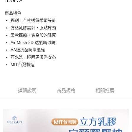
10830729
3 期 0 利率 每期
NT$166
21家銀行
商品特色
合作金庫商業銀行
第一商業銀行
超商取貨付款
獨創！全枕透氣循環設計
華南商業銀行
彰化商業銀行
方格乳膠設計，服貼肩頸
LINE Pay
上海商業儲蓄銀行
台北富邦商業銀行
國泰世華商業銀行
兆豐國際商業銀行
柔軟蓬鬆，雲朵般的睡感
Apple Pay
臺灣中小企業銀行
台中商業銀行
Air Mesh 3D 透氣網環繞
匯豐（台灣）商業銀行
華泰商業銀行
AA級抗菌防蟎纖維
悠遊付
聯邦商業銀行
遠東國際商業銀行
可水洗，睡眠更潔淨安心
元大商業銀行
永豐商業銀行
Google Pay
MIT台灣製造
玉山商業銀行
星展（台灣）商業銀行
台新國際商業銀行
中國信託商業銀行
全盈+PAY
台灣樂天信用卡公司
大哥付你分期
相關說明
詳細說明
商品規格
相關推薦
【大哥付你分期使用說明】
AFTEE先享後付
1.本服務由台灣大哥大提供，台灣大哥大用戶可立即使用無須另外申請。
2.付款方式選擇「大哥付你分期」，訂單成立後會自動跳轉到大哥付的交易
相關說明
流程，驗證手機門號後，選擇欲分期的期數、繳款截止日，確認付款後即完
【關於「AFTEE先享後付」】
成交易。
Hami Point
AFTEE先享後付是「在收到商品之後才付款」的支付方式。 讓您購物簡單
3.實際核准額度、可分期數及費用金額請依後續交易確認頁面所載為準。
便利好安心！
相關說明
4.訂單成立30分鐘內，如未前往確認交易或遇審核未通過，訂單將自動取
１．簡單：不需註冊會員、不需綁卡、不需儲值。