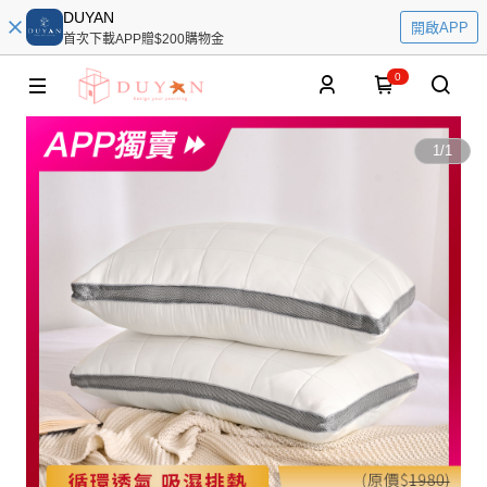
DUYAN
開啟APP
首次下載APP贈$200購物金
0
1
/
1