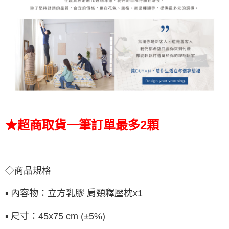
★超商取貨一筆訂單最多2顆
◇商品規格
▪ 內容物：立方乳膠 肩頸釋壓枕x1
▪ 尺寸：45x75 cm (±5%)