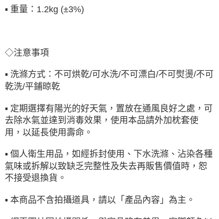
▪ 重量：1.2kg (±3%)
◇注意事項
▪ 洗滌方式：不可烘乾/可水洗/不可漂白/不可熨燙/不可
乾洗/平鋪晾乾
▪ 定期選擇有陽光的好天氣，置放在通風良好之處，可
去除水氣並達到消毒效果，使用本品請外加枕套使
用，以延長使用壽命。
▪ 個人衛生用品，如經拆封使用、下水洗滌、沾染各種
氣味或拆解以致缺乏完整性及失去再販售價值時，恕
不接受退換貨。
▪ 本商品不含拍攝道具，請以「產品內容」為主。