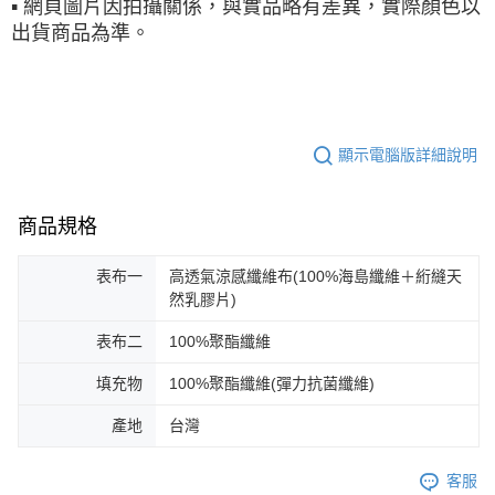
▪ 網頁圖片因拍攝關係，與實品略有差異，實際顏色以
出貨商品為準。
顯示電腦版詳細說明
商品規格
表布一
高透氣涼感纖維布(100%海島纖維＋絎縫天
然乳膠片)
表布二
100%聚酯纖維
填充物
100%聚酯纖維(彈力抗菌纖維)
產地
台灣
客服