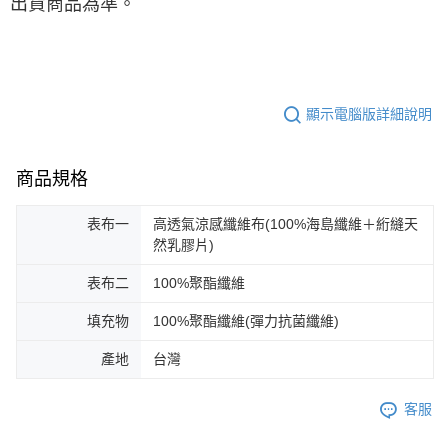
出貨商品為準。
顯示電腦版詳細說明
商品規格
表布一
高透氣涼感纖維布(100%海島纖維＋絎縫天
然乳膠片)
表布二
100%聚酯纖維
填充物
100%聚酯纖維(彈力抗菌纖維)
產地
台灣
客服