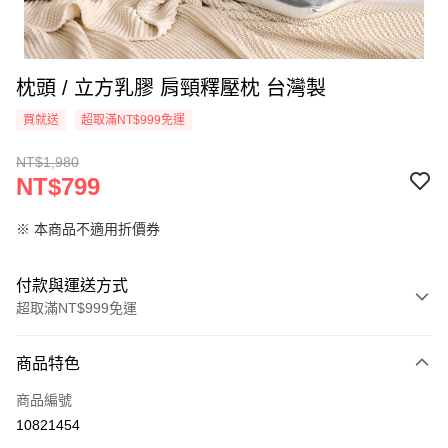
枕頭 / 立方乳膠 肩頸釋壓枕 台灣製
買就送
超取滿NT$999免運
NT$1,980
NT$799
※ 本商品不適用折價券
付款與運送方式
超取滿NT$999免運
付款方式
商品特色
信用卡一次付款
商品編號
信用卡分期付款
10821454
3 期 0 利率 每期
NT$266
21家銀行