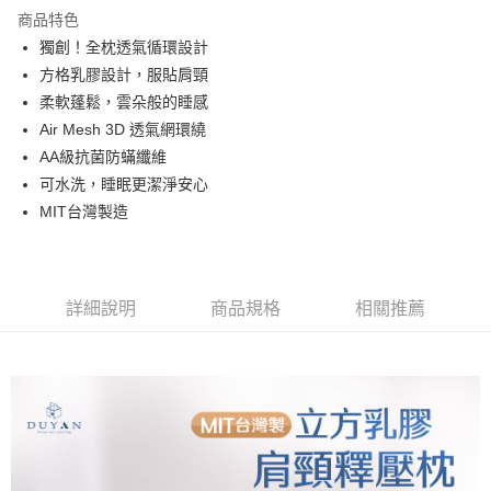
商品特色
合作金庫商業銀行
第一商業銀行
超商取貨付款
獨創！全枕透氣循環設計
華南商業銀行
彰化商業銀行
方格乳膠設計，服貼肩頸
LINE Pay
上海商業儲蓄銀行
台北富邦商業銀行
國泰世華商業銀行
兆豐國際商業銀行
柔軟蓬鬆，雲朵般的睡感
Apple Pay
臺灣中小企業銀行
台中商業銀行
Air Mesh 3D 透氣網環繞
匯豐（台灣）商業銀行
華泰商業銀行
AA級抗菌防蟎纖維
悠遊付
聯邦商業銀行
遠東國際商業銀行
可水洗，睡眠更潔淨安心
元大商業銀行
永豐商業銀行
Google Pay
MIT台灣製造
玉山商業銀行
星展（台灣）商業銀行
台新國際商業銀行
中國信託商業銀行
全盈+PAY
台灣樂天信用卡公司
大哥付你分期
相關說明
詳細說明
商品規格
相關推薦
【大哥付你分期使用說明】
AFTEE先享後付
1.本服務由台灣大哥大提供，台灣大哥大用戶可立即使用無須另外申請。
2.付款方式選擇「大哥付你分期」，訂單成立後會自動跳轉到大哥付的交易
相關說明
流程，驗證手機門號後，選擇欲分期的期數、繳款截止日，確認付款後即完
【關於「AFTEE先享後付」】
成交易。
Hami Point
AFTEE先享後付是「在收到商品之後才付款」的支付方式。 讓您購物簡單
3.實際核准額度、可分期數及費用金額請依後續交易確認頁面所載為準。
便利好安心！
相關說明
4.訂單成立30分鐘內，如未前往確認交易或遇審核未通過，訂單將自動取
１．簡單：不需註冊會員、不需綁卡、不需儲值。
「Hami Point」為中華電信所提供之點數服務，可於會員專區綁定中華電信
消。如遇「轉專審核」未通過狀況，表示未達大哥付你分期系統評分，恕無
２．便利：只要手機號碼，簡訊認證，即可結帳。
ATM付款
會員帳號後，即可在購物車使用 Hami Point 折抵消費金額 (1點等於1元)。
法說明評估內容。