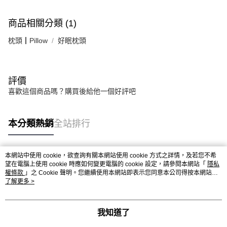
商品相關分類 (1)
枕頭┃Pillow
好眠枕頭
評價
喜歡這個商品嗎？購買後給他一個好評吧
本分類熱銷
全站排行
本網站中使用 cookie，欲查詢有關本網站使用 cookie 方式之詳情，及若您不希
熱門標籤
望在電腦上使用 cookie 時應如何變更電腦的 cookie 設定，請參閱本網站「
隱私
權條款
」之 Cookie 聲明。您繼續使用本網站即表示您同意本公司得按本網站使
用條款之 Cookie 聲明使用 cookie。
了解更多 >
我知道了