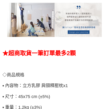
★超商取貨一筆訂單最多2顆
◇商品規格
▪ 內容物：立方乳膠 肩頸釋壓枕x1
▪ 尺寸：45x75 cm (±5%)
▪ 重量：1.2kg (±3%)