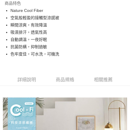
商品特色
合作金庫商業銀行
第一商業銀行
超商取貨付款
Nature Cool Fiber
華南商業銀行
彰化商業銀行
空氣般輕盈的接觸型涼感被
LINE Pay
上海商業儲蓄銀行
台北富邦商業銀行
國泰世華商業銀行
兆豐國際商業銀行
瞬間涼爽，有效降溫
Apple Pay
臺灣中小企業銀行
台中商業銀行
吸濕排汗，透氣性高
匯豐（台灣）商業銀行
華泰商業銀行
自動調溫，一夜好眠
悠遊付
聯邦商業銀行
遠東國際商業銀行
抗菌防螨，抑制過敏
元大商業銀行
永豐商業銀行
Google Pay
色牢度佳，可水洗，可機洗
玉山商業銀行
星展（台灣）商業銀行
台新國際商業銀行
中國信託商業銀行
全盈+PAY
台灣樂天信用卡公司
大哥付你分期
相關說明
詳細說明
商品規格
相關推薦
【大哥付你分期使用說明】
AFTEE先享後付
1.本服務由台灣大哥大提供，台灣大哥大用戶可立即使用無須另外申請。
2.付款方式選擇「大哥付你分期」，訂單成立後會自動跳轉到大哥付的交易
相關說明
流程，驗證手機門號後，選擇欲分期的期數、繳款截止日，確認付款後即完
【關於「AFTEE先享後付」】
成交易。
Hami Point
AFTEE先享後付是「在收到商品之後才付款」的支付方式。 讓您購物簡單
3.實際核准額度、可分期數及費用金額請依後續交易確認頁面所載為準。
便利好安心！
相關說明
4.訂單成立30分鐘內，如未前往確認交易或遇審核未通過，訂單將自動取
１．簡單：不需註冊會員、不需綁卡、不需儲值。
「Hami Point」為中華電信所提供之點數服務，可於會員專區綁定中華電信
消。如遇「轉專審核」未通過狀況，表示未達大哥付你分期系統評分，恕無
２．便利：只要手機號碼，簡訊認證，即可結帳。
ATM付款
會員帳號後，即可在購物車使用 Hami Point 折抵消費金額 (1點等於1元)。
法說明評估內容。