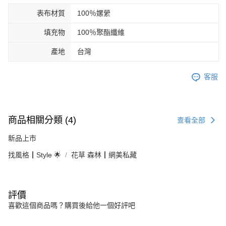
表布材質
100％嫘縈
填充物
100％聚酯纖維
產地
台灣
客服
商品相關分類 (4)
查看全部
新品上市
找風格┃Style 🌟
花草 森林┃網美私藏
評價
喜歡這個商品嗎？購買後給他一個好評吧