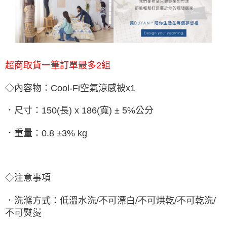
超商取貨一筆訂單最多2組
◇內容物：Cool-Fi空氣涼感被x1
．尺寸：150(長) x 186(寬) ± 5%公分
．重量：0.8 ±3% kg
◇注意事項
．洗滌方式：低溫水洗/不可漂白/不可烘乾/不可乾洗/
不可熨燙