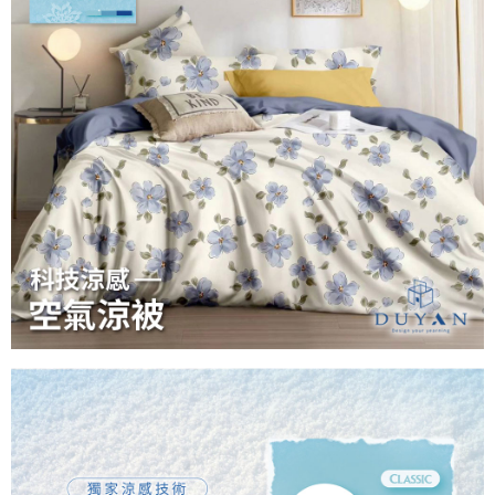
３．安心：先確認商品／服務後，再付款。
【繳款方式說明】
1.分期款項不併入電信帳單，「大哥付你分期」於每月結算日後寄送繳費提
運送方式
【「AFTEE先享後付」結帳流程】
醒簡訊。
１．於結帳方式選擇「AFTEE先享後付」後，將跳轉至「AFTEE先享後付」
2.透過簡訊連結打開帳單後，可選擇「超商條碼／台灣大直營門市／銀行轉
全家取貨付款
結帳頁面，進行簡訊認證並確認金額後，即可完成結帳。
帳／街口支付／iPASS MONEY」等通路繳費。
２．訂單成立數日內，您將收到繳費通知簡訊。
每筆NT$60，滿NT$999(含以上)免運費
３．收到繳費通知簡訊後14天內，點擊此簡訊中的連結，可透過四大超商／
【注意事項】
ATM／網路銀行／等多元方式進行付款，方視為交易完成。
付款後全家取貨
1.本服務係由「台灣大哥大股份有限公司」（以下簡稱本公司）所提供，讓
※ 請注意：結帳手續完成當下不需立刻繳費，但若您需要取消訂單，請聯絡
用戶於交易時，得透過本服務購買商品或服務，並由商店將買賣／分期付款
每筆NT$60，滿NT$999(含以上)免運費
購買商品的店家。未經商家同意取消之訂單仍視為有效，需透過AFTEE先享
買賣價金債權讓與本公司後，依約使用本公司帳單繳交帳款。
後付繳納相關費用。
2.基於同意付款使用「大哥付你分期」之契約關係目的，商店將以您的個人
7-11取貨付款
※ 交易是否成功請以「AFTEE先享後付 」之結帳頁面顯示為準，若有關於
資料（包含姓名、電話或地址）提供予台灣大哥大進項蒐集、處理及利用，
是否繳費成功／繳費後需取消欲退款等相關疑問，請聯繫「AFTEE先享後付
每筆NT$60，滿NT$999(含以上)免運費
由本公司與您本人進行分期帳單所需資料之確認、核對及更正。
客戶支援中心」
https://netprotections.freshdesk.com/support/home
3.完整用戶服務條款，請詳閱以下連結：
https://oppay.tw/userRule
付款後7-11取貨
【注意事項】
每筆NT$60，滿NT$999(含以上)免運費
１．透過由恩沛科技股份有限公司提供之「AFTEE先享後付」服務完成之交
易，需依本服務之必要範圍內提供個人資料，並將交易相關給付款項請求債
新竹貨運
權轉讓予恩沛科技股份有限公司。
２．關於個人資料處理事宜，請瀏覽以下網址：
每筆NT$80，滿NT$999(含以上)免運費
https://aftee.tw/terms/#terms3
３．未成年的使用者請事先徵得法定代理人或監護人之同意方可使用
「AFTEE先享後付」，若未經同意申辦者引起之損失，本公司不負相關責
任。
４．使用「AFTEE先享後付」時，將依據個別帳號之用戶狀況，依本公司即