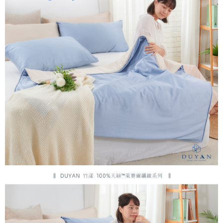
３．安心：先確認商品／服務後，再付款。
【繳款方式說明】
1.分期款項不併入電信帳單，「大哥付你分期」於每月結算日後寄送繳費提
運送方式
【「AFTEE先享後付」結帳流程】
醒簡訊。
１．於結帳方式選擇「AFTEE先享後付」後，將跳轉至「AFTEE先享後付」
2.透過簡訊連結打開帳單後，可選擇「超商條碼／台灣大直營門市／銀行轉
全家取貨付款
結帳頁面，進行簡訊認證並確認金額後，即可完成結帳。
帳／街口支付／iPASS MONEY」等通路繳費。
２．訂單成立數日內，您將收到繳費通知簡訊。
每筆NT$60，滿NT$999(含以上)免運費
３．收到繳費通知簡訊後14天內，點擊此簡訊中的連結，可透過四大超商／
【注意事項】
ATM／網路銀行／等多元方式進行付款，方視為交易完成。
付款後全家取貨
1.本服務係由「台灣大哥大股份有限公司」（以下簡稱本公司）所提供，讓
※ 請注意：結帳手續完成當下不需立刻繳費，但若您需要取消訂單，請聯絡
用戶於交易時，得透過本服務購買商品或服務，並由商店將買賣／分期付款
每筆NT$60，滿NT$999(含以上)免運費
購買商品的店家。未經商家同意取消之訂單仍視為有效，需透過AFTEE先享
買賣價金債權讓與本公司後，依約使用本公司帳單繳交帳款。
後付繳納相關費用。
2.基於同意付款使用「大哥付你分期」之契約關係目的，商店將以您的個人
7-11取貨付款
※ 交易是否成功請以「AFTEE先享後付 」之結帳頁面顯示為準，若有關於
資料（包含姓名、電話或地址）提供予台灣大哥大進項蒐集、處理及利用，
是否繳費成功／繳費後需取消欲退款等相關疑問，請聯繫「AFTEE先享後付
每筆NT$60，滿NT$999(含以上)免運費
由本公司與您本人進行分期帳單所需資料之確認、核對及更正。
客戶支援中心」
https://netprotections.freshdesk.com/support/home
3.完整用戶服務條款，請詳閱以下連結：
https://oppay.tw/userRule
付款後7-11取貨
【注意事項】
每筆NT$60，滿NT$999(含以上)免運費
１．透過由恩沛科技股份有限公司提供之「AFTEE先享後付」服務完成之交
易，需依本服務之必要範圍內提供個人資料，並將交易相關給付款項請求債
新竹貨運
權轉讓予恩沛科技股份有限公司。
２．關於個人資料處理事宜，請瀏覽以下網址：
每筆NT$80，滿NT$999(含以上)免運費
https://aftee.tw/terms/#terms3
３．未成年的使用者請事先徵得法定代理人或監護人之同意方可使用
「AFTEE先享後付」，若未經同意申辦者引起之損失，本公司不負相關責
任。
４．使用「AFTEE先享後付」時，將依據個別帳號之用戶狀況，依本公司即