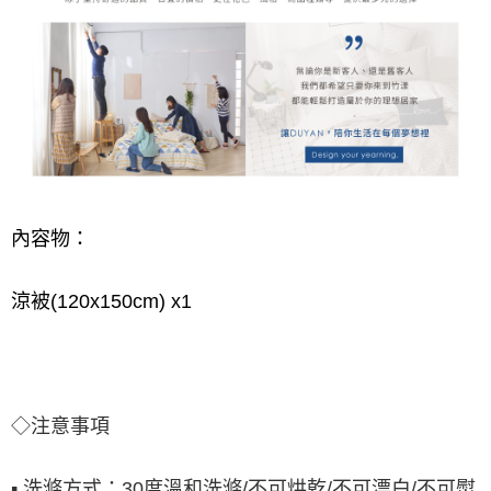
內容物：
涼被(120x150cm) x1
◇注意事項
▪ 洗滌方式：30度溫和洗滌/不可烘乾/不可漂⽩/不可熨