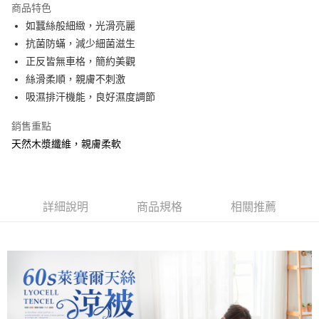
商品特色
合作金庫商業銀行
第一商業銀行
超商取貨付款
如蠶絲般細緻，光滑亮麗
華南商業銀行
彰化商業銀行
抗菌防蟎，減少細菌滋生
LINE Pay
上海商業儲蓄銀行
台北富邦商業銀行
國泰世華商業銀行
兆豐國際商業銀行
正反皆無車格，簡約美觀
Apple Pay
臺灣中小企業銀行
台中商業銀行
絲滑柔順，親膚不刺激
匯豐（台灣）商業銀行
華泰商業銀行
吸濕排汗機能，良好濕度調節
悠遊付
聯邦商業銀行
遠東國際商業銀行
元大商業銀行
永豐商業銀行
Google Pay
銷售重點
玉山商業銀行
星展（台灣）商業銀行
天然木漿纖維，親膚柔軟
台新國際商業銀行
中國信託商業銀行
全盈+PAY
台灣樂天信用卡公司
大哥付你分期
相關說明
詳細說明
商品規格
相關推薦
【大哥付你分期使用說明】
AFTEE先享後付
1.本服務由台灣大哥大提供，台灣大哥大用戶可立即使用無須另外申請。
2.付款方式選擇「大哥付你分期」，訂單成立後會自動跳轉到大哥付的交易
相關說明
流程，驗證手機門號後，選擇欲分期的期數、繳款截止日，確認付款後即完
【關於「AFTEE先享後付」】
成交易。
Hami Point
AFTEE先享後付是「在收到商品之後才付款」的支付方式。 讓您購物簡單
3.實際核准額度、可分期數及費用金額請依後續交易確認頁面所載為準。
便利好安心！
相關說明
4.訂單成立30分鐘內，如未前往確認交易或遇審核未通過，訂單將自動取
１．簡單：不需註冊會員、不需綁卡、不需儲值。
「Hami Point」為中華電信所提供之點數服務，可於會員專區綁定中華電信
消。如遇「轉專審核」未通過狀況，表示未達大哥付你分期系統評分，恕無
２．便利：只要手機號碼，簡訊認證，即可結帳。
ATM付款
會員帳號後，即可在購物車使用 Hami Point 折抵消費金額 (1點等於1元)。
法說明評估內容。