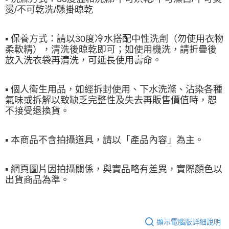
燙/不可乾洗/懸掛晾乾
▪ 保養⽅式：請以30度冷⽔搭配中性洗劑（勿使⽤衣物
柔軟精），清洗後晾乾
即可；如使⽤機洗，請折疊後
放入洗衣袋再清洗，可延長使⽤壽命。
▪ 個人衛生用品，如經拆封使用、下水洗滌、沾染各種
氣味或拆解以致缺乏完整性及失去再販售價值時，恕
不接受退換貨。
▪ 本商品不含拍攝道具，請以「產品內容」為主。
▪ 網頁圖片因拍攝關係，與實品略有差異，實際顏色以
出貨商品為準。
顯示電腦版詳細說明