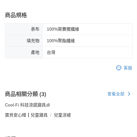
商品規格
表布
100%萊賽爾纖維
填充物
100%聚酯纖維
產地
台灣
客服
商品相關分類 (3)
查看全部
Cool-Fi 科技涼感寢具🧊
寶貝安心睡┃兒童寢具
兒童涼被