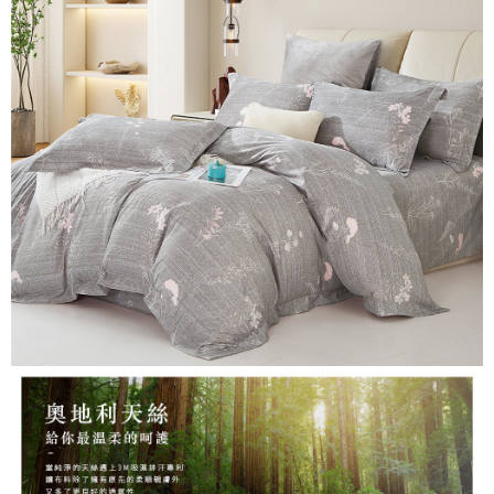
３．安心：先確認商品／服務後，再付款。
【繳款方式說明】
1.分期款項不併入電信帳單，「大哥付你分期」於每月結算日後寄送繳費提
運送方式
【「AFTEE先享後付」結帳流程】
醒簡訊。
１．於結帳方式選擇「AFTEE先享後付」後，將跳轉至「AFTEE先享後付」
2.透過簡訊連結打開帳單後，可選擇「超商條碼／台灣大直營門市／銀行轉
全家取貨付款
結帳頁面，進行簡訊認證並確認金額後，即可完成結帳。
帳／街口支付／iPASS MONEY」等通路繳費。
２．訂單成立數日內，您將收到繳費通知簡訊。
每筆NT$60，滿NT$699(含以上)免運費
３．收到繳費通知簡訊後14天內，點擊此簡訊中的連結，可透過四大超商／
【注意事項】
ATM／網路銀行／等多元方式進行付款，方視為交易完成。
付款後全家取貨
1.本服務係由「台灣大哥大股份有限公司」（以下簡稱本公司）所提供，讓
※ 請注意：結帳手續完成當下不需立刻繳費，但若您需要取消訂單，請聯絡
用戶於交易時，得透過本服務購買商品或服務，並由商店將買賣／分期付款
每筆NT$60，滿NT$699(含以上)免運費
購買商品的店家。未經商家同意取消之訂單仍視為有效，需透過AFTEE先享
買賣價金債權讓與本公司後，依約使用本公司帳單繳交帳款。
後付繳納相關費用。
2.基於同意付款使用「大哥付你分期」之契約關係目的，商店將以您的個人
7-11取貨付款
※ 交易是否成功請以「AFTEE先享後付 」之結帳頁面顯示為準，若有關於
資料（包含姓名、電話或地址）提供予台灣大哥大進項蒐集、處理及利用，
是否繳費成功／繳費後需取消欲退款等相關疑問，請聯繫「AFTEE先享後付
每筆NT$60，滿NT$999(含以上)免運費
由本公司與您本人進行分期帳單所需資料之確認、核對及更正。
客戶支援中心」
https://netprotections.freshdesk.com/support/home
3.完整用戶服務條款，請詳閱以下連結：
https://oppay.tw/userRule
付款後7-11取貨
【注意事項】
每筆NT$60，滿NT$999(含以上)免運費
１．透過由恩沛科技股份有限公司提供之「AFTEE先享後付」服務完成之交
易，需依本服務之必要範圍內提供個人資料，並將交易相關給付款項請求債
新竹貨運
權轉讓予恩沛科技股份有限公司。
２．關於個人資料處理事宜，請瀏覽以下網址：
每筆NT$80，滿NT$999(含以上)免運費
https://aftee.tw/terms/#terms3
３．未成年的使用者請事先徵得法定代理人或監護人之同意方可使用
「AFTEE先享後付」，若未經同意申辦者引起之損失，本公司不負相關責
任。
４．使用「AFTEE先享後付」時，將依據個別帳號之用戶狀況，依本公司即