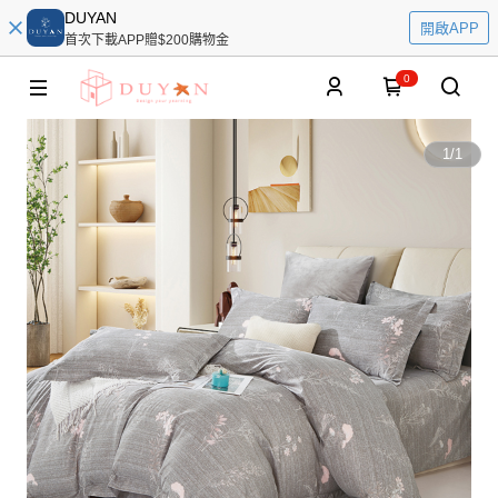
DUYAN
開啟APP
首次下載APP贈$200購物金
0
1
/
1