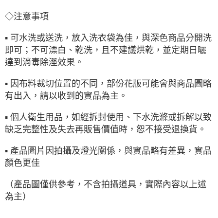
◇注意事項
▪ 可水洗或送洗，放入洗衣袋為佳，與深色商品分開洗
即可；不可漂白、乾洗，且不建議烘乾，並定期日曬
達到消毒除溼效果。
▪ 因布料裁切位置的不同，部份花版可能會與商品圖略
有出入，請以收到的實品為主。
▪ 個人衛生用品，如經拆封使用、下水洗滌或拆解以致
缺乏完整性及失去再販售價值時，恕不接受退換貨。
▪ 產品圖片因拍攝及燈光關係，與實品略有差異，實品
顏色更佳
（產品圖僅供參考，不含拍攝道具，實際內容以上述
為主）