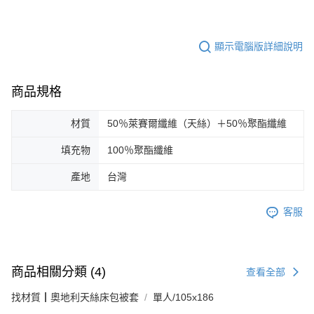
顯示電腦版詳細說明
商品規格
材質
50％萊賽爾纖維（天絲）＋50％聚酯纖維
填充物
100％聚酯纖維
產地
台灣
客服
商品相關分類 (4)
查看全部
找材質┃奧地利天絲床包被套
單人/105x186