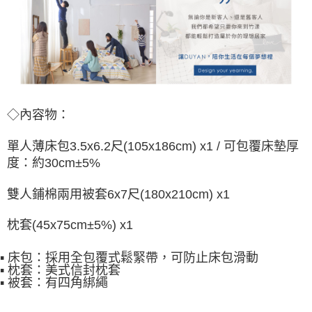
◇內容物：
單人薄床包3.5x6.2尺(105x186cm) x1 / 可包覆床墊厚
度：約30cm±5%
雙人鋪棉兩用被套6x7尺(180x210cm) x1
枕套(45x75cm±5%) x1
▪ 床包：採用全包覆式鬆緊帶，可防止床包滑動
▪ 枕套：美式信封枕套
▪ 被套：有四角綁繩