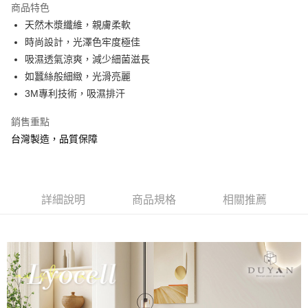
商品特色
合作金庫商業銀行
第一商業銀行
超商取貨付款
天然木漿纖維，親膚柔軟
華南商業銀行
彰化商業銀行
時尚設計，光澤色牢度極佳
LINE Pay
上海商業儲蓄銀行
台北富邦商業銀行
國泰世華商業銀行
兆豐國際商業銀行
吸濕透氣涼爽，減少細菌滋長
Apple Pay
臺灣中小企業銀行
台中商業銀行
如蠶絲般細緻，光滑亮麗
匯豐（台灣）商業銀行
華泰商業銀行
3M專利技術，吸濕排汗
悠遊付
聯邦商業銀行
遠東國際商業銀行
元大商業銀行
永豐商業銀行
Google Pay
銷售重點
玉山商業銀行
星展（台灣）商業銀行
台灣製造，品質保障
台新國際商業銀行
中國信託商業銀行
全盈+PAY
台灣樂天信用卡公司
大哥付你分期
相關說明
詳細說明
商品規格
相關推薦
【大哥付你分期使用說明】
AFTEE先享後付
1.本服務由台灣大哥大提供，台灣大哥大用戶可立即使用無須另外申請。
2.付款方式選擇「大哥付你分期」，訂單成立後會自動跳轉到大哥付的交易
相關說明
流程，驗證手機門號後，選擇欲分期的期數、繳款截止日，確認付款後即完
【關於「AFTEE先享後付」】
成交易。
Hami Point
AFTEE先享後付是「在收到商品之後才付款」的支付方式。 讓您購物簡單
3.實際核准額度、可分期數及費用金額請依後續交易確認頁面所載為準。
便利好安心！
相關說明
4.訂單成立30分鐘內，如未前往確認交易或遇審核未通過，訂單將自動取
１．簡單：不需註冊會員、不需綁卡、不需儲值。
「Hami Point」為中華電信所提供之點數服務，可於會員專區綁定中華電信
消。如遇「轉專審核」未通過狀況，表示未達大哥付你分期系統評分，恕無
２．便利：只要手機號碼，簡訊認證，即可結帳。
ATM付款
會員帳號後，即可在購物車使用 Hami Point 折抵消費金額 (1點等於1元)。
法說明評估內容。