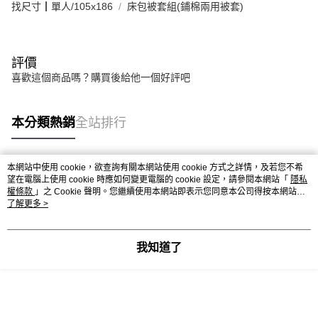
找尺寸┃單人/105x186
床包被套組(鋪棉兩用被套)
評價
喜歡這個商品嗎？購買後給他一個好評吧
本分類熱銷
全站排行
本網站中使用 cookie，欲查詢有關本網站使用 cookie 方式之詳情，及若您不希
熱門標籤
望在電腦上使用 cookie 時應如何變更電腦的 cookie 設定，請參閱本網站「
隱私
權條款
」之 Cookie 聲明。您繼續使用本網站即表示您同意本公司得按本網站使
用條款之 Cookie 聲明使用 cookie。
了解更多 >
我知道了