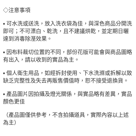
◇注意事項
▪ 可水洗或送洗，放入洗衣袋為佳，與深色商品分開洗
即可；不可漂白、乾洗，且不建議烘乾，並定期日曬
達到消毒除溼效果。
▪ 因布料裁切位置的不同，部份花版可能會與商品圖略
有出入，請以收到的實品為主。
▪ 個人衛生用品，如經拆封使用、下水洗滌或拆解以致
缺乏完整性及失去再販售價值時，恕不接受退換貨。
▪ 產品圖片因拍攝及燈光關係，與實品略有差異，實品
顏色更佳
（產品圖僅供參考，不含拍攝道具，實際內容以上述
為主）