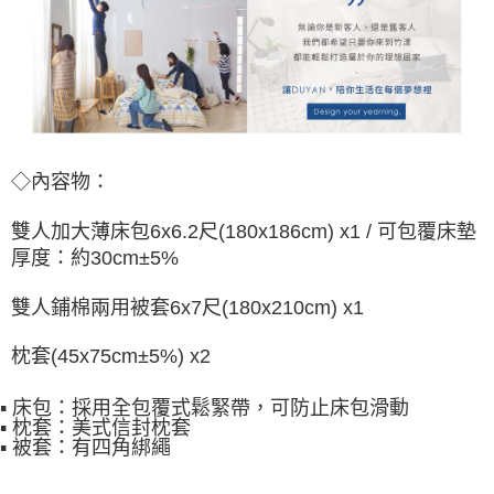
◇內容物：
雙人加大薄床包6x6.2尺(180x186cm) x1 / 可包覆床墊
厚度：約30cm±5%
雙人鋪棉兩用被套6x7尺(180x210cm) x1
枕套(45x75cm±5%) x2
▪ 床包：採用全包覆式鬆緊帶，可防止床包滑動
▪ 枕套：美式信封枕套
▪ 被套：有四角綁繩