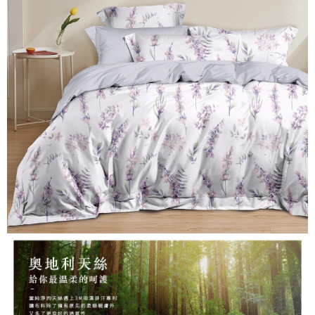
３．安心：先確認商品／服務後，再付款。
【繳款方式說明】
1.分期款項不併入電信帳單，「大哥付你分期」於每月結算日後寄送繳費提
運送方式
【「AFTEE先享後付」結帳流程】
醒簡訊。
１．於結帳方式選擇「AFTEE先享後付」後，將跳轉至「AFTEE先享後付」
2.透過簡訊連結打開帳單後，可選擇「超商條碼／台灣大直營門市／銀行轉
全家取貨付款
結帳頁面，進行簡訊認證並確認金額後，即可完成結帳。
帳／街口支付／iPASS MONEY」等通路繳費。
２．訂單成立數日內，您將收到繳費通知簡訊。
每筆NT$60，滿NT$699(含以上)免運費
３．收到繳費通知簡訊後14天內，點擊此簡訊中的連結，可透過四大超商／
【注意事項】
ATM／網路銀行／等多元方式進行付款，方視為交易完成。
付款後全家取貨
1.本服務係由「台灣大哥大股份有限公司」（以下簡稱本公司）所提供，讓
※ 請注意：結帳手續完成當下不需立刻繳費，但若您需要取消訂單，請聯絡
用戶於交易時，得透過本服務購買商品或服務，並由商店將買賣／分期付款
每筆NT$60，滿NT$699(含以上)免運費
購買商品的店家。未經商家同意取消之訂單仍視為有效，需透過AFTEE先享
買賣價金債權讓與本公司後，依約使用本公司帳單繳交帳款。
後付繳納相關費用。
2.基於同意付款使用「大哥付你分期」之契約關係目的，商店將以您的個人
7-11取貨付款
※ 交易是否成功請以「AFTEE先享後付 」之結帳頁面顯示為準，若有關於
資料（包含姓名、電話或地址）提供予台灣大哥大進項蒐集、處理及利用，
是否繳費成功／繳費後需取消欲退款等相關疑問，請聯繫「AFTEE先享後付
每筆NT$60，滿NT$999(含以上)免運費
由本公司與您本人進行分期帳單所需資料之確認、核對及更正。
客戶支援中心」
https://netprotections.freshdesk.com/support/home
3.完整用戶服務條款，請詳閱以下連結：
https://oppay.tw/userRule
付款後7-11取貨
【注意事項】
每筆NT$60，滿NT$999(含以上)免運費
１．透過由恩沛科技股份有限公司提供之「AFTEE先享後付」服務完成之交
易，需依本服務之必要範圍內提供個人資料，並將交易相關給付款項請求債
新竹貨運
權轉讓予恩沛科技股份有限公司。
２．關於個人資料處理事宜，請瀏覽以下網址：
每筆NT$80，滿NT$999(含以上)免運費
https://aftee.tw/terms/#terms3
３．未成年的使用者請事先徵得法定代理人或監護人之同意方可使用
「AFTEE先享後付」，若未經同意申辦者引起之損失，本公司不負相關責
任。
４．使用「AFTEE先享後付」時，將依據個別帳號之用戶狀況，依本公司即