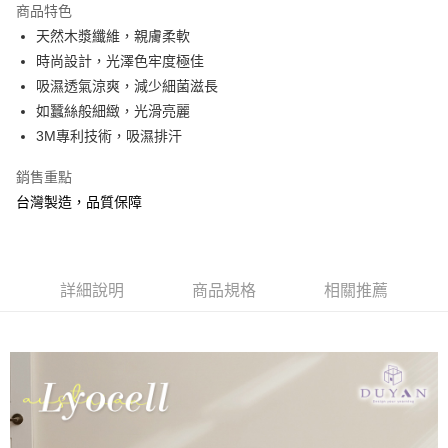
商品特色
合作金庫商業銀行
第一商業銀行
超商取貨付款
天然木漿纖維，親膚柔軟
華南商業銀行
彰化商業銀行
時尚設計，光澤色牢度極佳
LINE Pay
上海商業儲蓄銀行
台北富邦商業銀行
國泰世華商業銀行
兆豐國際商業銀行
吸濕透氣涼爽，減少細菌滋長
Apple Pay
臺灣中小企業銀行
台中商業銀行
如蠶絲般細緻，光滑亮麗
匯豐（台灣）商業銀行
華泰商業銀行
3M專利技術，吸濕排汗
悠遊付
聯邦商業銀行
遠東國際商業銀行
元大商業銀行
永豐商業銀行
Google Pay
銷售重點
玉山商業銀行
星展（台灣）商業銀行
台灣製造，品質保障
台新國際商業銀行
中國信託商業銀行
全盈+PAY
台灣樂天信用卡公司
大哥付你分期
相關說明
詳細說明
商品規格
相關推薦
【大哥付你分期使用說明】
AFTEE先享後付
1.本服務由台灣大哥大提供，台灣大哥大用戶可立即使用無須另外申請。
2.付款方式選擇「大哥付你分期」，訂單成立後會自動跳轉到大哥付的交易
相關說明
流程，驗證手機門號後，選擇欲分期的期數、繳款截止日，確認付款後即完
【關於「AFTEE先享後付」】
成交易。
Hami Point
AFTEE先享後付是「在收到商品之後才付款」的支付方式。 讓您購物簡單
3.實際核准額度、可分期數及費用金額請依後續交易確認頁面所載為準。
便利好安心！
相關說明
4.訂單成立30分鐘內，如未前往確認交易或遇審核未通過，訂單將自動取
１．簡單：不需註冊會員、不需綁卡、不需儲值。
「Hami Point」為中華電信所提供之點數服務，可於會員專區綁定中華電信
消。如遇「轉專審核」未通過狀況，表示未達大哥付你分期系統評分，恕無
２．便利：只要手機號碼，簡訊認證，即可結帳。
ATM付款
會員帳號後，即可在購物車使用 Hami Point 折抵消費金額 (1點等於1元)。
法說明評估內容。