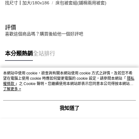
找尺寸┃加大/180x186
床包被套組(鋪棉兩用被套)
評價
喜歡這個商品嗎？購買後給他一個好評吧
本分類熱銷
全站排行
本網站中使用 cookie，欲查詢有關本網站使用 cookie 方式之詳情，及若您不希
熱門標籤
望在電腦上使用 cookie 時應如何變更電腦的 cookie 設定，請參閱本網站「
隱私
權條款
」之 Cookie 聲明。您繼續使用本網站即表示您同意本公司得按本網站使
用條款之 Cookie 聲明使用 cookie。
了解更多 >
我知道了