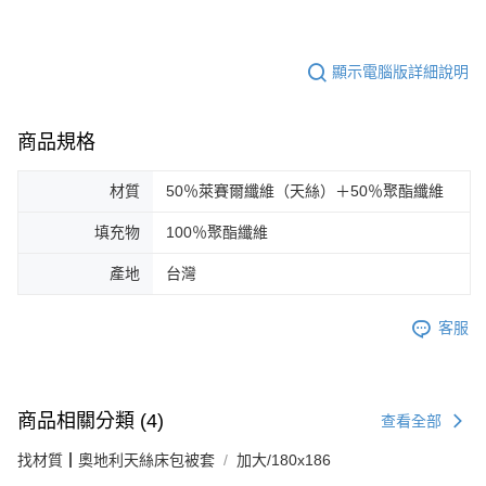
顯示電腦版詳細說明
商品規格
材質
50％萊賽爾纖維（天絲）＋50％聚酯纖維
填充物
100％聚酯纖維
產地
台灣
客服
商品相關分類 (4)
查看全部
找材質┃奧地利天絲床包被套
加大/180x186