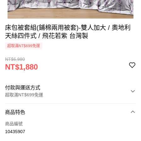
床包被套組(鋪棉兩用被套)-雙人加大 / 奧地利
天絲四件式 / 飛花若紫 台灣製
超取滿NT$699免運
NT$6,980
NT$1,880
付款與運送方式
超取滿NT$699免運
付款方式
商品特色
信用卡一次付款
商品編號
信用卡分期付款
10435907
3 期 0 利率 每期
NT$626
21家銀行