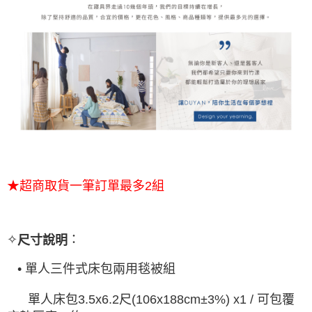
★超商取貨一筆訂單最多2組
✧
：
尺寸說明
• 單人三件式床包兩用毯被組
單人床包
3.5x6.2
尺
可包覆
(106x188cm±3%) x1 /