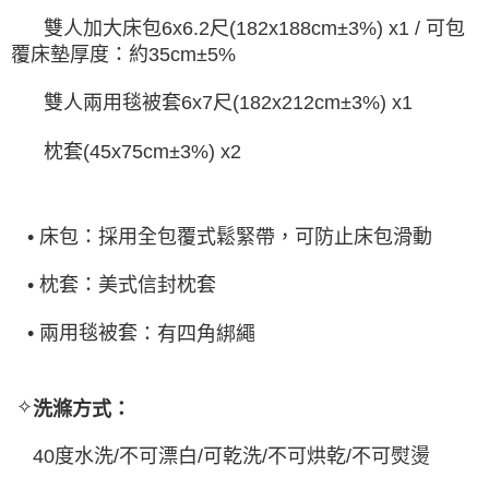
雙人加大床包
6x6.2
尺
可包
(182x188cm±3%) x1 /
覆床墊厚度：約
35cm±5%
雙人兩用毯被套
6x7
尺
(182x212cm±3%) x1
枕套
(45x75cm±3%) x2
•
床包：採用全包覆式鬆緊帶，可防止床包滑動
•
枕套：美式信封枕套
：有四角綁繩
•
兩用毯被套
✧
洗滌方式：
40
度水洗
/
不可漂白
/
可乾洗
/
不可烘乾
/
不可熨燙