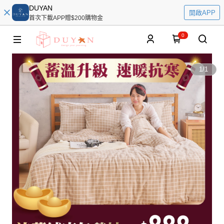
DUYAN
開啟APP
首次下載APP贈$200購物金
0
1
/
1