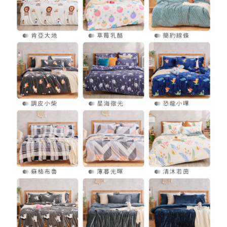
https://aftee.tw/terms/#terms3
３．未成年的使用者請事先徵得法定代理人或監護人之同意方可使用
「AFTEE先享後付」，若未經同意申辦者引起之損失，本公司不負相關責
任。
４．使用「AFTEE先享後付」時，將依據個別帳號之用戶狀況，依本公司即
時審查核予不同之上限額度；若仍有額度不足之情形，本公司將視審查結果
請求用戶進行身份認證。
５．嚴禁一人註冊多個帳號或使用他人資訊註冊。若發現惡意使用之情形，
恩沛科技股份有限公司將有權停止該用戶之使用額度並採取法律行動。