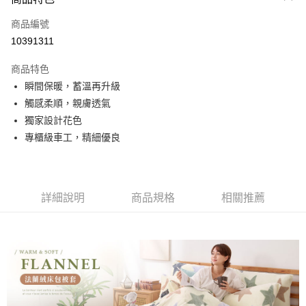
信用卡一次付款
商品編號
信用卡分期付款
10391311
3 期 0 利率 每期
NT$296
21家銀行
商品特色
合作金庫商業銀行
第一商業銀行
超商取貨付款
瞬間保暖，蓄溫再升級
華南商業銀行
彰化商業銀行
觸感柔順，親膚透氣
LINE Pay
上海商業儲蓄銀行
台北富邦商業銀行
國泰世華商業銀行
兆豐國際商業銀行
獨家設計花色
Apple Pay
臺灣中小企業銀行
台中商業銀行
專櫃級車工，精細優良
匯豐（台灣）商業銀行
華泰商業銀行
悠遊付
聯邦商業銀行
遠東國際商業銀行
元大商業銀行
永豐商業銀行
Google Pay
玉山商業銀行
星展（台灣）商業銀行
詳細說明
商品規格
相關推薦
台新國際商業銀行
中國信託商業銀行
全盈+PAY
台灣樂天信用卡公司
大哥付你分期
相關說明
【大哥付你分期使用說明】
AFTEE先享後付
1.本服務由台灣大哥大提供，台灣大哥大用戶可立即使用無須另外申請。
2.付款方式選擇「大哥付你分期」，訂單成立後會自動跳轉到大哥付的交易
相關說明
流程，驗證手機門號後，選擇欲分期的期數、繳款截止日，確認付款後即完