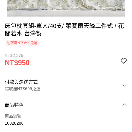
床包枕套組-單人/40支/ 萊賽爾天絲二件式 / 花
間若水 台灣製
超取滿NT$699免運
NT$2,375
NT$950
付款與運送方式
超取滿NT$699免運
付款方式
商品特色
信用卡一次付款
商品編號
信用卡分期付款
10328286
3 期 0 利率 每期
NT$316
21家銀行