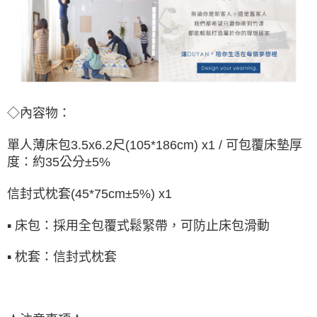
◇內容物：
單人薄床包
(105*186cm) x1 / 可包覆床墊厚
3.5x6.2尺
度：約35公分±5%
信封式枕套(45*75cm±5%) x1
▪ 床包：採用全包覆式鬆緊帶，可防止床包滑動
▪ 枕套：信封式枕套