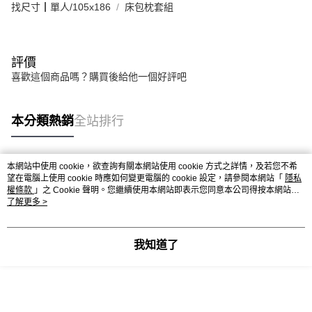
找尺寸┃單人/105x186
床包枕套組
評價
喜歡這個商品嗎？購買後給他一個好評吧
本分類熱銷
全站排行
本網站中使用 cookie，欲查詢有關本網站使用 cookie 方式之詳情，及若您不希
熱門標籤
望在電腦上使用 cookie 時應如何變更電腦的 cookie 設定，請參閱本網站「
隱私
權條款
」之 Cookie 聲明。您繼續使用本網站即表示您同意本公司得按本網站使
用條款之 Cookie 聲明使用 cookie。
了解更多 >
我知道了