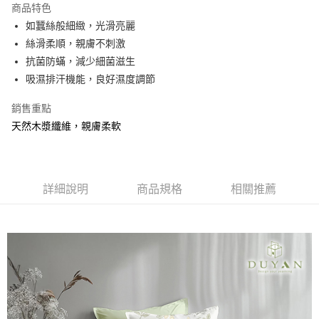
商品特色
合作金庫商業銀行
第一商業銀行
超商取貨付款
如蠶絲般細緻，光滑亮麗
華南商業銀行
彰化商業銀行
絲滑柔順，親膚不刺激
LINE Pay
上海商業儲蓄銀行
台北富邦商業銀行
國泰世華商業銀行
兆豐國際商業銀行
抗菌防蟎，減少細菌滋生
Apple Pay
臺灣中小企業銀行
台中商業銀行
吸濕排汗機能，良好濕度調節
匯豐（台灣）商業銀行
華泰商業銀行
悠遊付
聯邦商業銀行
遠東國際商業銀行
銷售重點
元大商業銀行
永豐商業銀行
Google Pay
天然木漿纖維，親膚柔軟
玉山商業銀行
星展（台灣）商業銀行
台新國際商業銀行
中國信託商業銀行
全盈+PAY
台灣樂天信用卡公司
大哥付你分期
詳細說明
商品規格
相關推薦
相關說明
【大哥付你分期使用說明】
AFTEE先享後付
1.本服務由台灣大哥大提供，台灣大哥大用戶可立即使用無須另外申請。
2.付款方式選擇「大哥付你分期」，訂單成立後會自動跳轉到大哥付的交易
相關說明
流程，驗證手機門號後，選擇欲分期的期數、繳款截止日，確認付款後即完
【關於「AFTEE先享後付」】
成交易。
Hami Point
AFTEE先享後付是「在收到商品之後才付款」的支付方式。 讓您購物簡單
3.實際核准額度、可分期數及費用金額請依後續交易確認頁面所載為準。
便利好安心！
相關說明
4.訂單成立30分鐘內，如未前往確認交易或遇審核未通過，訂單將自動取
１．簡單：不需註冊會員、不需綁卡、不需儲值。
「Hami Point」為中華電信所提供之點數服務，可於會員專區綁定中華電信
消。如遇「轉專審核」未通過狀況，表示未達大哥付你分期系統評分，恕無
２．便利：只要手機號碼，簡訊認證，即可結帳。
ATM付款
會員帳號後，即可在購物車使用 Hami Point 折抵消費金額 (1點等於1元)。
法說明評估內容。