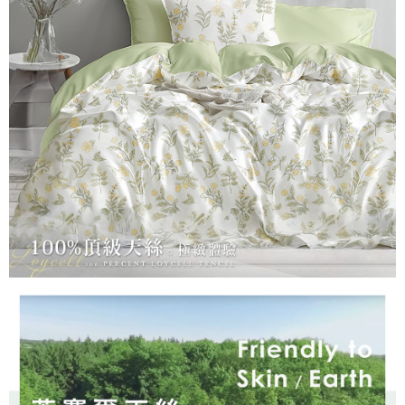
３．安心：先確認商品／服務後，再付款。
【繳款方式說明】
1.分期款項不併入電信帳單，「大哥付你分期」於每月結算日後寄送繳費提
運送方式
【「AFTEE先享後付」結帳流程】
醒簡訊。
１．於結帳方式選擇「AFTEE先享後付」後，將跳轉至「AFTEE先享後付」
2.透過簡訊連結打開帳單後，可選擇「超商條碼／台灣大直營門市／銀行轉
全家取貨付款
結帳頁面，進行簡訊認證並確認金額後，即可完成結帳。
帳／街口支付／iPASS MONEY」等通路繳費。
２．訂單成立數日內，您將收到繳費通知簡訊。
每筆NT$60，滿NT$699(含以上)免運費
３．收到繳費通知簡訊後14天內，點擊此簡訊中的連結，可透過四大超商／
【注意事項】
ATM／網路銀行／等多元方式進行付款，方視為交易完成。
付款後全家取貨
1.本服務係由「台灣大哥大股份有限公司」（以下簡稱本公司）所提供，讓
※ 請注意：結帳手續完成當下不需立刻繳費，但若您需要取消訂單，請聯絡
用戶於交易時，得透過本服務購買商品或服務，並由商店將買賣／分期付款
每筆NT$60，滿NT$699(含以上)免運費
購買商品的店家。未經商家同意取消之訂單仍視為有效，需透過AFTEE先享
買賣價金債權讓與本公司後，依約使用本公司帳單繳交帳款。
後付繳納相關費用。
2.基於同意付款使用「大哥付你分期」之契約關係目的，商店將以您的個人
7-11取貨付款
※ 交易是否成功請以「AFTEE先享後付 」之結帳頁面顯示為準，若有關於
資料（包含姓名、電話或地址）提供予台灣大哥大進項蒐集、處理及利用，
是否繳費成功／繳費後需取消欲退款等相關疑問，請聯繫「AFTEE先享後付
每筆NT$60，滿NT$999(含以上)免運費
由本公司與您本人進行分期帳單所需資料之確認、核對及更正。
客戶支援中心」
https://netprotections.freshdesk.com/support/home
3.完整用戶服務條款，請詳閱以下連結：
https://oppay.tw/userRule
付款後7-11取貨
【注意事項】
每筆NT$60，滿NT$999(含以上)免運費
１．透過由恩沛科技股份有限公司提供之「AFTEE先享後付」服務完成之交
易，需依本服務之必要範圍內提供個人資料，並將交易相關給付款項請求債
新竹貨運
權轉讓予恩沛科技股份有限公司。
２．關於個人資料處理事宜，請瀏覽以下網址：
每筆NT$80，滿NT$999(含以上)免運費
https://aftee.tw/terms/#terms3
３．未成年的使用者請事先徵得法定代理人或監護人之同意方可使用
「AFTEE先享後付」，若未經同意申辦者引起之損失，本公司不負相關責
任。
４．使用「AFTEE先享後付」時，將依據個別帳號之用戶狀況，依本公司即