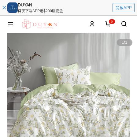
DUYAN
開啟APP
首次下載APP贈$200購物金
0
1
/
1