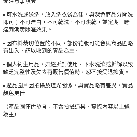
★注意事項★
▪ 可水洗或送洗，放入洗衣袋為佳，與深色商品分開洗
即可；不可漂白，不可乾洗，不可烘乾，並定期日曬
達到消毒除溼效果。
▪ 因布料裁切位置的不同，部份花版可能會與商品圖略
有出入，請以收到的實品為主。
▪ 個人衛生用品，如經拆封使用、下水洗滌或拆解以致
缺乏完整性及失去再販售價值時，恕不接受退換貨。
▪ 產品圖片因拍攝及燈光關係，與實品略有差異，實品
顏色更佳
（產品圖僅供參考，不含拍攝道具，實際內容以上述
為主）