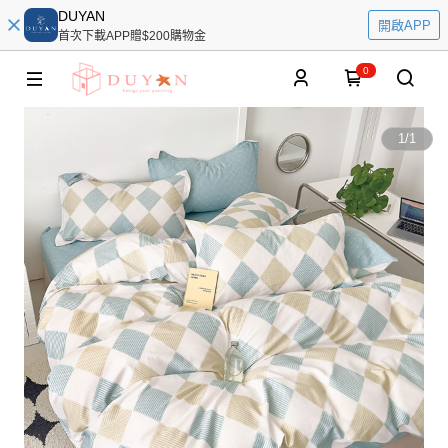
DUYAN
開啟APP
首次下載APP贈$200購物金
0
1
/
1