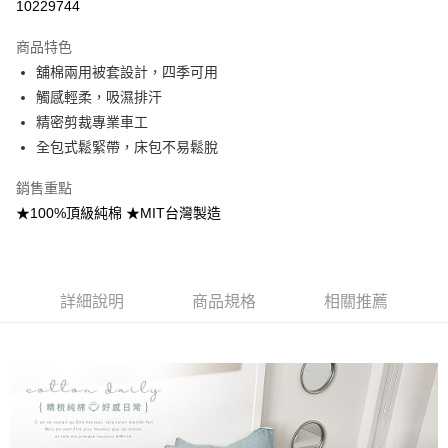
10229744
3 期 0 利率 每期
NT$560
21家銀行
商品特色
合作金庫商業銀行
第一商業銀行
超商取貨付款
舖棉兩用被套設計，四季可用
華南商業銀行
彰化商業銀行
觸感輕柔，吸濕排汗
LINE Pay
上海商業儲蓄銀行
台北富邦商業銀行
國泰世華商業銀行
兆豐國際商業銀行
精密剪裁專業車工
Apple Pay
臺灣中小企業銀行
台中商業銀行
全包式鬆緊帶，床包不易鬆脫
匯豐（台灣）商業銀行
華泰商業銀行
悠遊付
聯邦商業銀行
遠東國際商業銀行
銷售重點
元大商業銀行
永豐商業銀行
Google Pay
★100%頂級純棉 ★MIT台灣製造
玉山商業銀行
星展（台灣）商業銀行
台新國際商業銀行
中國信託商業銀行
全盈+PAY
台灣樂天信用卡公司
大哥付你分期
詳細說明
商品規格
相關推薦
相關說明
【大哥付你分期使用說明】
AFTEE先享後付
1.本服務由台灣大哥大提供，台灣大哥大用戶可立即使用無須另外申請。
2.付款方式選擇「大哥付你分期」，訂單成立後會自動跳轉到大哥付的交易
相關說明
流程，驗證手機門號後，選擇欲分期的期數、繳款截止日，確認付款後即完
【關於「AFTEE先享後付」】
成交易。
Hami Point
AFTEE先享後付是「在收到商品之後才付款」的支付方式。 讓您購物簡單
3.實際核准額度、可分期數及費用金額請依後續交易確認頁面所載為準。
便利好安心！
相關說明
4.訂單成立30分鐘內，如未前往確認交易或遇審核未通過，訂單將自動取