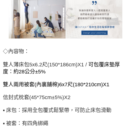
◇內容物：
雙人薄床包5x6.2尺(150*186cm)X1 /
可包覆床墊厚
度：約28公分±5%
雙人兩用被套(內裏舖棉)6x7尺(180*210cm)X1
信封式枕套(45*75cm±5%)X2
▪ 床包：採用全包覆式鬆緊帶，可防止床包滑動
▪ 被套：有四角綁繩