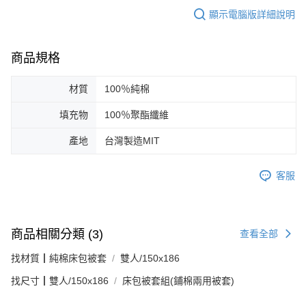
顯示電腦版詳細說明
商品規格
材質
100％純棉
填充物
100％聚酯纖維
產地
台灣製造MIT
客服
商品相關分類 (3)
查看全部
找材質┃純棉床包被套
雙人/150x186
找尺寸┃雙人/150x186
床包被套組(鋪棉兩用被套)