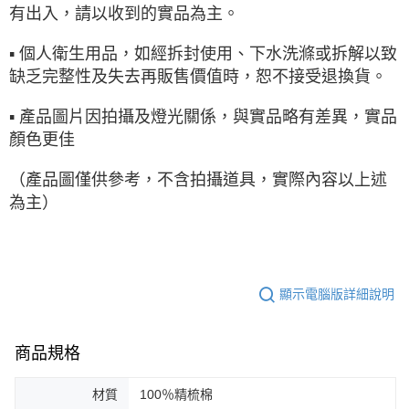
有出入，請以收到的實品為主。
▪ 個人衛生用品，如經拆封使用、下水洗滌或拆解以致
缺乏完整性及失去再販售價值時，恕不接受退換貨。
▪ 產品圖片因拍攝及燈光關係，與實品略有差異，實品
顏色更佳
（產品圖僅供參考，不含拍攝道具，實際內容以上述
為主）
顯示電腦版詳細說明
商品規格
材質
100％精梳棉