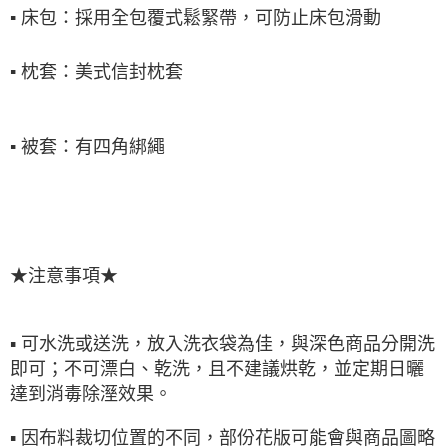
▪
床包：採用全包覆式鬆緊帶，可防止床包滑動
▪
枕套：美式信封枕套
▪
被套：有四角綁繩
★注意事項★
▪ 可水洗或送洗，放入洗衣袋為佳，與深色商品分開洗
即可；不可漂白、乾洗，且不建議烘乾，並定期日曬
達到消毒除溼效果。
▪ 因布料裁切位置的不同，部份花版可能會與商品圖略