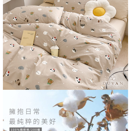
３．安心：先確認商品／服務後，再付款。
【繳款方式說明】
1.分期款項不併入電信帳單，「大哥付你分期」於每月結算日後寄送繳費提
運送方式
【「AFTEE先享後付」結帳流程】
醒簡訊。
１．於結帳方式選擇「AFTEE先享後付」後，將跳轉至「AFTEE先享後付」
2.透過簡訊連結打開帳單後，可選擇「超商條碼／台灣大直營門市／銀行轉
全家取貨付款
結帳頁面，進行簡訊認證並確認金額後，即可完成結帳。
帳／街口支付／iPASS MONEY」等通路繳費。
２．訂單成立數日內，您將收到繳費通知簡訊。
每筆NT$60，滿NT$699(含以上)免運費
３．收到繳費通知簡訊後14天內，點擊此簡訊中的連結，可透過四大超商／
【注意事項】
ATM／網路銀行／等多元方式進行付款，方視為交易完成。
付款後全家取貨
1.本服務係由「台灣大哥大股份有限公司」（以下簡稱本公司）所提供，讓
※ 請注意：結帳手續完成當下不需立刻繳費，但若您需要取消訂單，請聯絡
用戶於交易時，得透過本服務購買商品或服務，並由商店將買賣／分期付款
每筆NT$60，滿NT$699(含以上)免運費
購買商品的店家。未經商家同意取消之訂單仍視為有效，需透過AFTEE先享
買賣價金債權讓與本公司後，依約使用本公司帳單繳交帳款。
後付繳納相關費用。
2.基於同意付款使用「大哥付你分期」之契約關係目的，商店將以您的個人
7-11取貨付款
※ 交易是否成功請以「AFTEE先享後付 」之結帳頁面顯示為準，若有關於
資料（包含姓名、電話或地址）提供予台灣大哥大進項蒐集、處理及利用，
是否繳費成功／繳費後需取消欲退款等相關疑問，請聯繫「AFTEE先享後付
每筆NT$60，滿NT$999(含以上)免運費
由本公司與您本人進行分期帳單所需資料之確認、核對及更正。
客戶支援中心」
https://netprotections.freshdesk.com/support/home
3.完整用戶服務條款，請詳閱以下連結：
https://oppay.tw/userRule
付款後7-11取貨
【注意事項】
每筆NT$60，滿NT$999(含以上)免運費
１．透過由恩沛科技股份有限公司提供之「AFTEE先享後付」服務完成之交
易，需依本服務之必要範圍內提供個人資料，並將交易相關給付款項請求債
新竹貨運
權轉讓予恩沛科技股份有限公司。
２．關於個人資料處理事宜，請瀏覽以下網址：
每筆NT$80，滿NT$999(含以上)免運費
https://aftee.tw/terms/#terms3
３．未成年的使用者請事先徵得法定代理人或監護人之同意方可使用
「AFTEE先享後付」，若未經同意申辦者引起之損失，本公司不負相關責
任。
４．使用「AFTEE先享後付」時，將依據個別帳號之用戶狀況，依本公司即