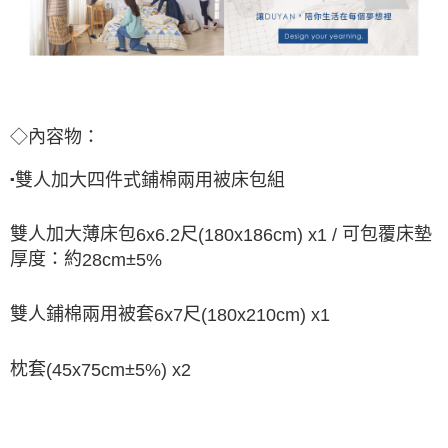
◇內容物：
雙人加大四件式鋪棉兩用被床包組
▪
雙人加大薄床包
尺
可包覆床墊
6x6.2
(180x186cm) x1 /
厚度：約
±
28cm
5%
雙人鋪棉兩用被套
尺
6x7
(180x210cm) x1
枕套
±
(45x75cm
5%) x2