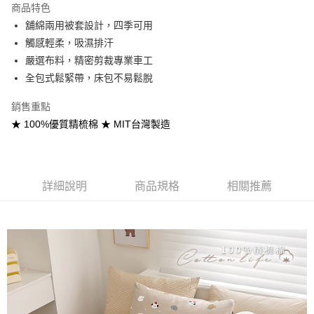
商品特色
合作金庫商業銀行
第一商業銀行
超商取貨付款
舖綿兩用被套設計，四季可用
華南商業銀行
彰化商業銀行
觸感輕柔，吸濕排汗
LINE Pay
上海商業儲蓄銀行
台北富邦商業銀行
國泰世華商業銀行
兆豐國際商業銀行
嚴選布料，精密剪裁專業車工
Apple Pay
臺灣中小企業銀行
台中商業銀行
全包式鬆緊帶，床包不易鬆脫
匯豐（台灣）商業銀行
華泰商業銀行
悠遊付
聯邦商業銀行
遠東國際商業銀行
銷售重點
元大商業銀行
永豐商業銀行
Google Pay
★ 100%優質精梳棉 ★ MIT台灣製造
玉山商業銀行
星展（台灣）商業銀行
台新國際商業銀行
中國信託商業銀行
全盈+PAY
台灣樂天信用卡公司
大哥付你分期
詳細說明
商品規格
相關推薦
相關說明
【大哥付你分期使用說明】
AFTEE先享後付
1.本服務由台灣大哥大提供，台灣大哥大用戶可立即使用無須另外申請。
2.付款方式選擇「大哥付你分期」，訂單成立後會自動跳轉到大哥付的交易
相關說明
流程，驗證手機門號後，選擇欲分期的期數、繳款截止日，確認付款後即完
【關於「AFTEE先享後付」】
成交易。
Hami Point
AFTEE先享後付是「在收到商品之後才付款」的支付方式。 讓您購物簡單
3.實際核准額度、可分期數及費用金額請依後續交易確認頁面所載為準。
便利好安心！
相關說明
4.訂單成立30分鐘內，如未前往確認交易或遇審核未通過，訂單將自動取
１．簡單：不需註冊會員、不需綁卡、不需儲值。
「Hami Point」為中華電信所提供之點數服務，可於會員專區綁定中華電信
消。如遇「轉專審核」未通過狀況，表示未達大哥付你分期系統評分，恕無
２．便利：只要手機號碼，簡訊認證，即可結帳。
ATM付款
會員帳號後，即可在購物車使用 Hami Point 折抵消費金額 (1點等於1元)。
法說明評估內容。