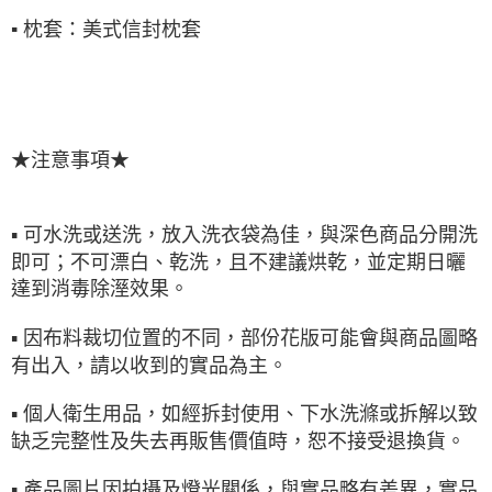
▪
枕套：美式信封枕套
★注意事項★
▪ 可水洗或送洗，放入洗衣袋為佳，與深色商品分開洗
即可；不可漂白、乾洗，且不建議烘乾，並定期日曬
達到消毒除溼效果。
▪ 因布料裁切位置的不同，部份花版可能會與商品圖略
有出入，請以收到的實品為主。
▪ 個人衛生用品，如經拆封使用、下水洗滌或拆解以致
缺乏完整性及失去再販售價值時，恕不接受退換貨。
▪ 產品圖片因拍攝及燈光關係，與實品略有差異，實品