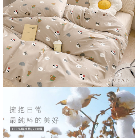
３．安心：先確認商品／服務後，再付款。
【繳款方式說明】
1.分期款項不併入電信帳單，「大哥付你分期」於每月結算日後寄送繳費提
運送方式
【「AFTEE先享後付」結帳流程】
醒簡訊。
１．於結帳方式選擇「AFTEE先享後付」後，將跳轉至「AFTEE先享後付」
2.透過簡訊連結打開帳單後，可選擇「超商條碼／台灣大直營門市／銀行轉
全家取貨付款
結帳頁面，進行簡訊認證並確認金額後，即可完成結帳。
帳／街口支付／iPASS MONEY」等通路繳費。
２．訂單成立數日內，您將收到繳費通知簡訊。
每筆NT$60，滿NT$999(含以上)免運費
３．收到繳費通知簡訊後14天內，點擊此簡訊中的連結，可透過四大超商／
【注意事項】
ATM／網路銀行／等多元方式進行付款，方視為交易完成。
付款後全家取貨
1.本服務係由「台灣大哥大股份有限公司」（以下簡稱本公司）所提供，讓
※ 請注意：結帳手續完成當下不需立刻繳費，但若您需要取消訂單，請聯絡
用戶於交易時，得透過本服務購買商品或服務，並由商店將買賣／分期付款
每筆NT$60，滿NT$999(含以上)免運費
購買商品的店家。未經商家同意取消之訂單仍視為有效，需透過AFTEE先享
買賣價金債權讓與本公司後，依約使用本公司帳單繳交帳款。
後付繳納相關費用。
2.基於同意付款使用「大哥付你分期」之契約關係目的，商店將以您的個人
7-11取貨付款
※ 交易是否成功請以「AFTEE先享後付 」之結帳頁面顯示為準，若有關於
資料（包含姓名、電話或地址）提供予台灣大哥大進項蒐集、處理及利用，
是否繳費成功／繳費後需取消欲退款等相關疑問，請聯繫「AFTEE先享後付
每筆NT$60，滿NT$999(含以上)免運費
由本公司與您本人進行分期帳單所需資料之確認、核對及更正。
客戶支援中心」
https://netprotections.freshdesk.com/support/home
3.完整用戶服務條款，請詳閱以下連結：
https://oppay.tw/userRule
付款後7-11取貨
【注意事項】
每筆NT$60，滿NT$999(含以上)免運費
１．透過由恩沛科技股份有限公司提供之「AFTEE先享後付」服務完成之交
易，需依本服務之必要範圍內提供個人資料，並將交易相關給付款項請求債
新竹貨運
權轉讓予恩沛科技股份有限公司。
２．關於個人資料處理事宜，請瀏覽以下網址：
每筆NT$80，滿NT$999(含以上)免運費
https://aftee.tw/terms/#terms3
３．未成年的使用者請事先徵得法定代理人或監護人之同意方可使用
「AFTEE先享後付」，若未經同意申辦者引起之損失，本公司不負相關責
任。
４．使用「AFTEE先享後付」時，將依據個別帳號之用戶狀況，依本公司即