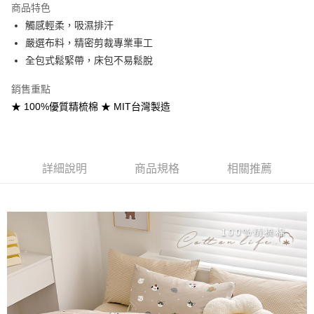
商品特色
合作金庫商業銀行
第一商業銀行
超商取貨付款
觸感輕柔，吸濕排汗
華南商業銀行
彰化商業銀行
嚴選布料，精密剪裁專業車工
LINE Pay
上海商業儲蓄銀行
台北富邦商業銀行
國泰世華商業銀行
兆豐國際商業銀行
全包式鬆緊帶，床包不易鬆脫
Apple Pay
臺灣中小企業銀行
台中商業銀行
銷售重點
匯豐（台灣）商業銀行
華泰商業銀行
悠遊付
聯邦商業銀行
遠東國際商業銀行
★ 100%優質精梳棉 ★ MIT台灣製造
元大商業銀行
永豐商業銀行
Google Pay
玉山商業銀行
星展（台灣）商業銀行
台新國際商業銀行
中國信託商業銀行
全盈+PAY
台灣樂天信用卡公司
詳細說明
商品規格
相關推薦
大哥付你分期
相關說明
【大哥付你分期使用說明】
AFTEE先享後付
1.本服務由台灣大哥大提供，台灣大哥大用戶可立即使用無須另外申請。
2.付款方式選擇「大哥付你分期」，訂單成立後會自動跳轉到大哥付的交易
相關說明
流程，驗證手機門號後，選擇欲分期的期數、繳款截止日，確認付款後即完
【關於「AFTEE先享後付」】
成交易。
Hami Point
AFTEE先享後付是「在收到商品之後才付款」的支付方式。 讓您購物簡單
3.實際核准額度、可分期數及費用金額請依後續交易確認頁面所載為準。
便利好安心！
相關說明
4.訂單成立30分鐘內，如未前往確認交易或遇審核未通過，訂單將自動取
１．簡單：不需註冊會員、不需綁卡、不需儲值。
「Hami Point」為中華電信所提供之點數服務，可於會員專區綁定中華電信
消。如遇「轉專審核」未通過狀況，表示未達大哥付你分期系統評分，恕無
２．便利：只要手機號碼，簡訊認證，即可結帳。
ATM付款
會員帳號後，即可在購物車使用 Hami Point 折抵消費金額 (1點等於1元)。
法說明評估內容。