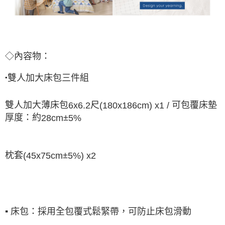
◇內容物：
雙人加大床包三件組
▪
雙人加大薄床包
尺
可包覆床墊
6x6.2
(180x186cm) x1 /
厚度：約
±
28cm
5%
枕套
±
(45x75cm
5%) x2
▪
床包：採用全包覆式鬆緊帶，可防止床包滑動