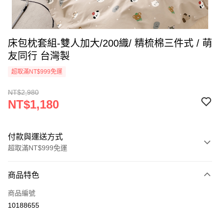
床包枕套組-雙人加大/200織/ 精梳棉三件式 / 萌
友同行 台灣製
超取滿NT$999免運
NT$2,980
NT$1,180
付款與運送方式
超取滿NT$999免運
付款方式
商品特色
信用卡一次付款
商品編號
信用卡分期付款
10188655
3 期 0 利率 每期
NT$393
21家銀行