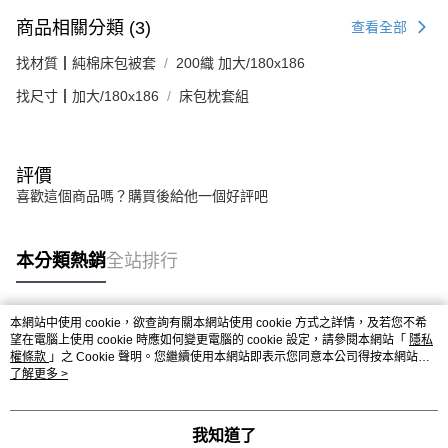
商品相關分類 (3)
查看全部
找材質┃純棉床包被套
200織 加大/180x186
找尺寸┃加大/180x186
床包枕套組
評價
喜歡這個商品嗎？購買後給他一個好評吧
本分類熱銷
全站排行
本網站中使用 cookie，欲查詢有關本網站使用 cookie 方式之詳情，及若您不希
熱門標籤
望在電腦上使用 cookie 時應如何變更電腦的 cookie 設定，請參閱本網站「
隱私
權條款
」之 Cookie 聲明。您繼續使用本網站即表示您同意本公司得按本網站使
用條款之 Cookie 聲明使用 cookie。
了解更多 >
我知道了