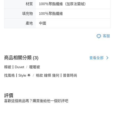
材質
100％聚酯纖維（加厚法蘭絨）
填充物
100％聚酯纖維
產地
中國
客服
商品相關分類 (3)
查看全部
棉被┃Duvet
暖暖被
找風格┃Style 🌟
格紋 線條 幾何┃普普時尚
評價
喜歡這個商品嗎？購買後給他一個好評吧