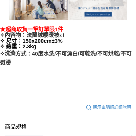
★超商取貨一筆訂單限1件
✧內容物
：
法蘭絨暖暖被x1
✧
尺寸：
150x200cm±3%
✧
總重：2.3kg
洗滌
✧
40
可漂白
方式
度水洗
/
/
可乾洗
/
不可烘乾
/
不可
不
：
熨燙
顯示電腦版詳細說明
商品規格