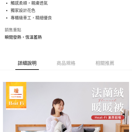
超商取貨付款
觸感柔順，親膚透氣
華南商業銀行
彰化商業銀行
獨家設計花色
LINE Pay
上海商業儲蓄銀行
台北富邦商業銀行
國泰世華商業銀行
兆豐國際商業銀行
專櫃級車工，精細優良
Apple Pay
臺灣中小企業銀行
台中商業銀行
銷售重點
匯豐（台灣）商業銀行
華泰商業銀行
悠遊付
聯邦商業銀行
遠東國際商業銀行
瞬間發熱，恆溫蓄熱
元大商業銀行
永豐商業銀行
Google Pay
玉山商業銀行
星展（台灣）商業銀行
台新國際商業銀行
中國信託商業銀行
全盈+PAY
台灣樂天信用卡公司
詳細說明
商品規格
相關推薦
大哥付你分期
相關說明
【大哥付你分期使用說明】
AFTEE先享後付
1.本服務由台灣大哥大提供，台灣大哥大用戶可立即使用無須另外申請。
2.付款方式選擇「大哥付你分期」，訂單成立後會自動跳轉到大哥付的交易
相關說明
流程，驗證手機門號後，選擇欲分期的期數、繳款截止日，確認付款後即完
【關於「AFTEE先享後付」】
成交易。
Hami Point
AFTEE先享後付是「在收到商品之後才付款」的支付方式。 讓您購物簡單
3.實際核准額度、可分期數及費用金額請依後續交易確認頁面所載為準。
便利好安心！
相關說明
4.訂單成立30分鐘內，如未前往確認交易或遇審核未通過，訂單將自動取
１．簡單：不需註冊會員、不需綁卡、不需儲值。
「Hami Point」為中華電信所提供之點數服務，可於會員專區綁定中華電信
消。如遇「轉專審核」未通過狀況，表示未達大哥付你分期系統評分，恕無
２．便利：只要手機號碼，簡訊認證，即可結帳。
ATM付款
會員帳號後，即可在購物車使用 Hami Point 折抵消費金額 (1點等於1元)。
法說明評估內容。
３．安心：先確認商品／服務後，再付款。
【繳款方式說明】