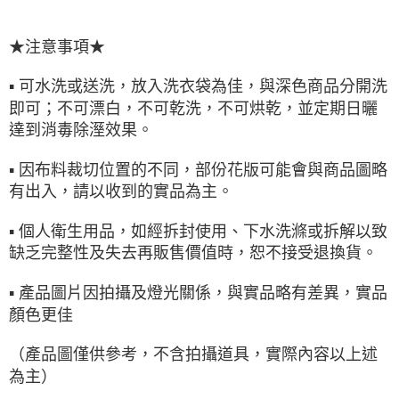
★注意事項★
▪ 可水洗或送洗，放入洗衣袋為佳，與深色商品分開洗
即可；不可漂白，不可乾洗，不可烘乾，並定期日曬
達到消毒除溼效果。
▪ 因布料裁切位置的不同，部份花版可能會與商品圖略
有出入，請以收到的實品為主。
▪ 個人衛生用品，如經拆封使用、下水洗滌或拆解以致
缺乏完整性及失去再販售價值時，恕不接受退換貨。
▪ 產品圖片因拍攝及燈光關係，與實品略有差異，實品
顏色更佳
（產品圖僅供參考，不含拍攝道具，實際內容以上述
為主）