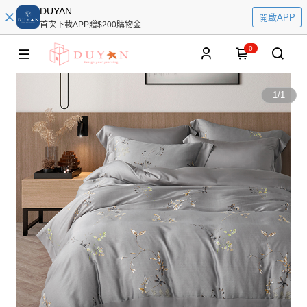
DUYAN
開啟APP
首次下載APP贈$200購物金
0
1
/
1