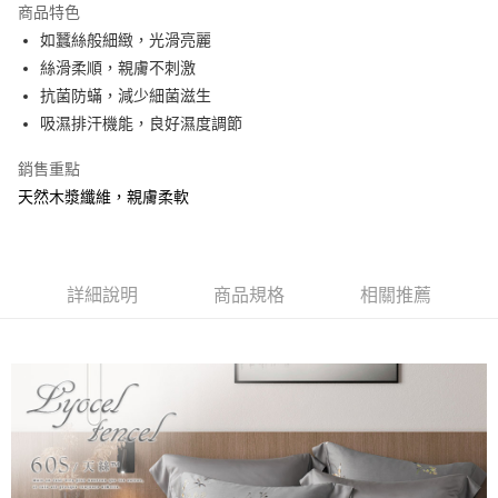
商品特色
合作金庫商業銀行
第一商業銀行
超商取貨付款
如蠶絲般細緻，光滑亮麗
華南商業銀行
彰化商業銀行
絲滑柔順，親膚不刺激
LINE Pay
上海商業儲蓄銀行
台北富邦商業銀行
國泰世華商業銀行
兆豐國際商業銀行
抗菌防蟎，減少細菌滋生
Apple Pay
臺灣中小企業銀行
台中商業銀行
吸濕排汗機能，良好濕度調節
匯豐（台灣）商業銀行
華泰商業銀行
悠遊付
聯邦商業銀行
遠東國際商業銀行
銷售重點
元大商業銀行
永豐商業銀行
Google Pay
天然木漿纖維，親膚柔軟
玉山商業銀行
星展（台灣）商業銀行
台新國際商業銀行
中國信託商業銀行
全盈+PAY
台灣樂天信用卡公司
大哥付你分期
詳細說明
商品規格
相關推薦
相關說明
【大哥付你分期使用說明】
AFTEE先享後付
1.本服務由台灣大哥大提供，台灣大哥大用戶可立即使用無須另外申請。
2.付款方式選擇「大哥付你分期」，訂單成立後會自動跳轉到大哥付的交易
相關說明
流程，驗證手機門號後，選擇欲分期的期數、繳款截止日，確認付款後即完
【關於「AFTEE先享後付」】
成交易。
Hami Point
AFTEE先享後付是「在收到商品之後才付款」的支付方式。 讓您購物簡單
3.實際核准額度、可分期數及費用金額請依後續交易確認頁面所載為準。
便利好安心！
相關說明
4.訂單成立30分鐘內，如未前往確認交易或遇審核未通過，訂單將自動取
１．簡單：不需註冊會員、不需綁卡、不需儲值。
「Hami Point」為中華電信所提供之點數服務，可於會員專區綁定中華電信
消。如遇「轉專審核」未通過狀況，表示未達大哥付你分期系統評分，恕無
２．便利：只要手機號碼，簡訊認證，即可結帳。
ATM付款
會員帳號後，即可在購物車使用 Hami Point 折抵消費金額 (1點等於1元)。
法說明評估內容。