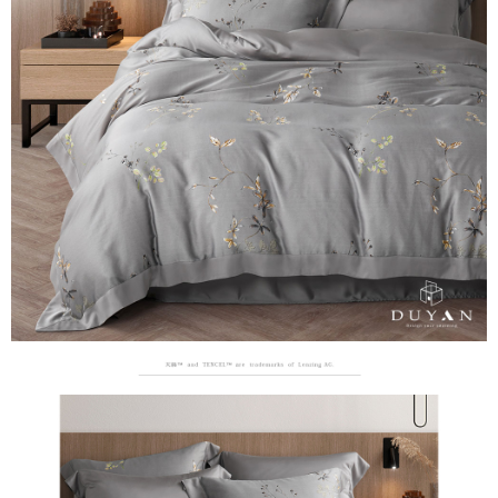
３．安心：先確認商品／服務後，再付款。
【繳款方式說明】
1.分期款項不併入電信帳單，「大哥付你分期」於每月結算日後寄送繳費提
運送方式
【「AFTEE先享後付」結帳流程】
醒簡訊。
１．於結帳方式選擇「AFTEE先享後付」後，將跳轉至「AFTEE先享後付」
2.透過簡訊連結打開帳單後，可選擇「超商條碼／台灣大直營門市／銀行轉
全家取貨付款
結帳頁面，進行簡訊認證並確認金額後，即可完成結帳。
帳／街口支付／iPASS MONEY」等通路繳費。
２．訂單成立數日內，您將收到繳費通知簡訊。
每筆NT$60，滿NT$999(含以上)免運費
３．收到繳費通知簡訊後14天內，點擊此簡訊中的連結，可透過四大超商／
【注意事項】
ATM／網路銀行／等多元方式進行付款，方視為交易完成。
付款後全家取貨
1.本服務係由「台灣大哥大股份有限公司」（以下簡稱本公司）所提供，讓
※ 請注意：結帳手續完成當下不需立刻繳費，但若您需要取消訂單，請聯絡
用戶於交易時，得透過本服務購買商品或服務，並由商店將買賣／分期付款
每筆NT$60，滿NT$999(含以上)免運費
購買商品的店家。未經商家同意取消之訂單仍視為有效，需透過AFTEE先享
買賣價金債權讓與本公司後，依約使用本公司帳單繳交帳款。
後付繳納相關費用。
2.基於同意付款使用「大哥付你分期」之契約關係目的，商店將以您的個人
7-11取貨付款
※ 交易是否成功請以「AFTEE先享後付 」之結帳頁面顯示為準，若有關於
資料（包含姓名、電話或地址）提供予台灣大哥大進項蒐集、處理及利用，
是否繳費成功／繳費後需取消欲退款等相關疑問，請聯繫「AFTEE先享後付
每筆NT$60，滿NT$999(含以上)免運費
由本公司與您本人進行分期帳單所需資料之確認、核對及更正。
客戶支援中心」
https://netprotections.freshdesk.com/support/home
3.完整用戶服務條款，請詳閱以下連結：
https://oppay.tw/userRule
付款後7-11取貨
【注意事項】
每筆NT$60，滿NT$999(含以上)免運費
１．透過由恩沛科技股份有限公司提供之「AFTEE先享後付」服務完成之交
易，需依本服務之必要範圍內提供個人資料，並將交易相關給付款項請求債
新竹貨運
權轉讓予恩沛科技股份有限公司。
２．關於個人資料處理事宜，請瀏覽以下網址：
每筆NT$80，滿NT$999(含以上)免運費
https://aftee.tw/terms/#terms3
３．未成年的使用者請事先徵得法定代理人或監護人之同意方可使用
「AFTEE先享後付」，若未經同意申辦者引起之損失，本公司不負相關責
任。
４．使用「AFTEE先享後付」時，將依據個別帳號之用戶狀況，依本公司即