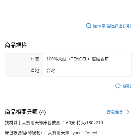
顯示電腦版詳細說明
商品規格
材質
100％天絲（TENCEL）纖維表布
產地
台灣
客服
商品相關分類 (4)
查看全部
找材質┃萊賽爾天絲床包被套
60支 特大/180x210
床包被套組(薄被套)
萊賽爾天絲 Lyocell Tencel