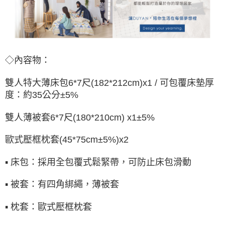
◇內容物：
雙人特大薄床包
6*7尺(182*212cm)x1
/ 可包覆床墊厚
度：約35公分±5%
雙人薄被套6
*7尺(180*210cm) x1
±5%
歐式壓框枕套(45*75cm±5%)x2
▪ 床包：採用全包覆式鬆緊帶，可防止床包滑動
▪ 被套：有四角綁繩，薄被套
▪ 枕套：
歐式壓框枕套