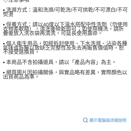
▪ 洗滌方式：溫和洗滌/可乾洗/不可烘乾/不可漂白/不可
熨燙
▪ 保養方式：請以40度以下溫水搭配中性洗劑（勿使用
衣物柔軟精），清洗後晾乾即可；如使用機洗，請折
疊後放入洗衣袋再清洗，可延長使用壽命。
▪ 個人衛生用品，如經拆封使用、下水洗滌、沾染各種
氣味或拆解以致缺乏完整性及失去再販售價值時，恕
不接受退換貨。
▪ 本商品不含拍攝道具，請以「產品內容」為主。
▪ 網頁圖片因拍攝關係，與實品略有差異，實際顏色以
出貨商品為準。
顯示電腦版詳細說明