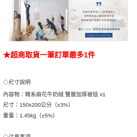
★超商取貨一筆訂單最多1件
◇尺寸說明
內容物：
韓系麻花牛奶絨 雙層加厚被毯 x1
尺寸：150x200公分（±3%）
重量：1.45kg（±5%）
◇注意事項