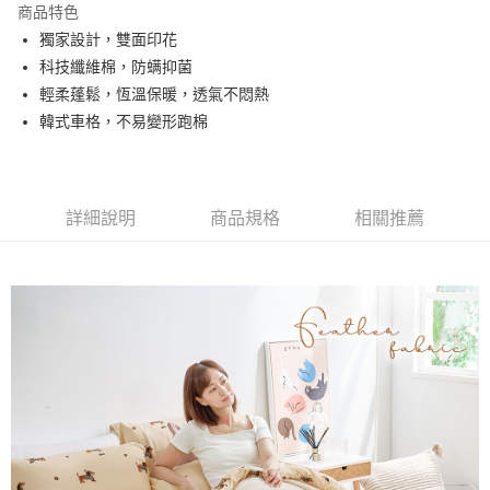
商品特色
合作金庫商業銀行
第一商業銀行
超商取貨付款
獨家設計，雙面印花
華南商業銀行
彰化商業銀行
科技纖維棉，防螨抑菌
LINE Pay
上海商業儲蓄銀行
台北富邦商業銀行
國泰世華商業銀行
兆豐國際商業銀行
輕柔蓬鬆，恆溫保暖，透氣不悶熱
Apple Pay
臺灣中小企業銀行
台中商業銀行
韓式車格，不易變形跑棉
匯豐（台灣）商業銀行
華泰商業銀行
悠遊付
聯邦商業銀行
遠東國際商業銀行
元大商業銀行
永豐商業銀行
Google Pay
玉山商業銀行
星展（台灣）商業銀行
詳細說明
商品規格
相關推薦
台新國際商業銀行
中國信託商業銀行
全盈+PAY
台灣樂天信用卡公司
大哥付你分期
相關說明
【大哥付你分期使用說明】
AFTEE先享後付
1.本服務由台灣大哥大提供，台灣大哥大用戶可立即使用無須另外申請。
2.付款方式選擇「大哥付你分期」，訂單成立後會自動跳轉到大哥付的交易
相關說明
流程，驗證手機門號後，選擇欲分期的期數、繳款截止日，確認付款後即完
【關於「AFTEE先享後付」】
成交易。
Hami Point
AFTEE先享後付是「在收到商品之後才付款」的支付方式。 讓您購物簡單
3.實際核准額度、可分期數及費用金額請依後續交易確認頁面所載為準。
便利好安心！
相關說明
4.訂單成立30分鐘內，如未前往確認交易或遇審核未通過，訂單將自動取
１．簡單：不需註冊會員、不需綁卡、不需儲值。
「Hami Point」為中華電信所提供之點數服務，可於會員專區綁定中華電信
消。如遇「轉專審核」未通過狀況，表示未達大哥付你分期系統評分，恕無
２．便利：只要手機號碼，簡訊認證，即可結帳。
ATM付款
會員帳號後，即可在購物車使用 Hami Point 折抵消費金額 (1點等於1元)。
法說明評估內容。