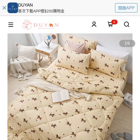
DUYAN
開啟APP
首次下載APP贈$200購物金
0
1
/
6