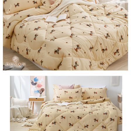
３．安心：先確認商品／服務後，再付款。
【繳款方式說明】
1.分期款項不併入電信帳單，「大哥付你分期」於每月結算日後寄送繳費提
運送方式
【「AFTEE先享後付」結帳流程】
醒簡訊。
１．於結帳方式選擇「AFTEE先享後付」後，將跳轉至「AFTEE先享後付」
2.透過簡訊連結打開帳單後，可選擇「超商條碼／台灣大直營門市／銀行轉
全家取貨付款
結帳頁面，進行簡訊認證並確認金額後，即可完成結帳。
帳／街口支付／iPASS MONEY」等通路繳費。
２．訂單成立數日內，您將收到繳費通知簡訊。
每筆NT$60，滿NT$999(含以上)免運費
３．收到繳費通知簡訊後14天內，點擊此簡訊中的連結，可透過四大超商／
【注意事項】
ATM／網路銀行／等多元方式進行付款，方視為交易完成。
付款後全家取貨
1.本服務係由「台灣大哥大股份有限公司」（以下簡稱本公司）所提供，讓
※ 請注意：結帳手續完成當下不需立刻繳費，但若您需要取消訂單，請聯絡
用戶於交易時，得透過本服務購買商品或服務，並由商店將買賣／分期付款
每筆NT$60，滿NT$999(含以上)免運費
購買商品的店家。未經商家同意取消之訂單仍視為有效，需透過AFTEE先享
買賣價金債權讓與本公司後，依約使用本公司帳單繳交帳款。
後付繳納相關費用。
2.基於同意付款使用「大哥付你分期」之契約關係目的，商店將以您的個人
7-11取貨付款
※ 交易是否成功請以「AFTEE先享後付 」之結帳頁面顯示為準，若有關於
資料（包含姓名、電話或地址）提供予台灣大哥大進項蒐集、處理及利用，
是否繳費成功／繳費後需取消欲退款等相關疑問，請聯繫「AFTEE先享後付
每筆NT$60，滿NT$999(含以上)免運費
由本公司與您本人進行分期帳單所需資料之確認、核對及更正。
客戶支援中心」
https://netprotections.freshdesk.com/support/home
3.完整用戶服務條款，請詳閱以下連結：
https://oppay.tw/userRule
付款後7-11取貨
【注意事項】
每筆NT$60，滿NT$999(含以上)免運費
１．透過由恩沛科技股份有限公司提供之「AFTEE先享後付」服務完成之交
易，需依本服務之必要範圍內提供個人資料，並將交易相關給付款項請求債
新竹貨運
權轉讓予恩沛科技股份有限公司。
２．關於個人資料處理事宜，請瀏覽以下網址：
每筆NT$80，滿NT$999(含以上)免運費
https://aftee.tw/terms/#terms3
３．未成年的使用者請事先徵得法定代理人或監護人之同意方可使用
「AFTEE先享後付」，若未經同意申辦者引起之損失，本公司不負相關責
任。
４．使用「AFTEE先享後付」時，將依據個別帳號之用戶狀況，依本公司即