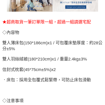
★超商取貨一筆訂單限一組，超過一組請選宅配
◇內容物
雙人薄床包(150*186cm)
x1 / 可包覆床墊厚度：約28公
分±5%
雙人羽絲絨被(180*210cm)x1 / 重量2.4kg±3%
信封式枕套(45*75cm±5%)x2
．床包：採用全包覆式鬆緊帶，可防止床包滑動
◇注意事項