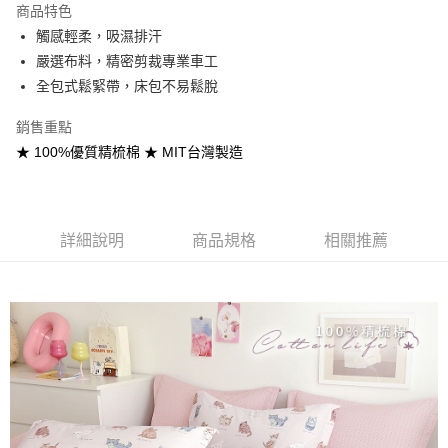
商品特色
合作金庫商業銀行
第一商業銀行
超商取貨付款
觸感輕柔，吸濕排汗
華南商業銀行
彰化商業銀行
嚴選布料，精密剪裁專業車工
LINE Pay
上海商業儲蓄銀行
台北富邦商業銀行
國泰世華商業銀行
兆豐國際商業銀行
全包式鬆緊帶，床包不易鬆脫
Apple Pay
臺灣中小企業銀行
台中商業銀行
銷售重點
匯豐（台灣）商業銀行
華泰商業銀行
悠遊付
聯邦商業銀行
遠東國際商業銀行
★ 100%優質精梳棉 ★ MIT台灣製造
元大商業銀行
永豐商業銀行
Google Pay
玉山商業銀行
星展（台灣）商業銀行
台新國際商業銀行
中國信託商業銀行
全盈+PAY
台灣樂天信用卡公司
詳細說明
商品規格
相關推薦
大哥付你分期
相關說明
【大哥付你分期使用說明】
AFTEE先享後付
1.本服務由台灣大哥大提供，台灣大哥大用戶可立即使用無須另外申請。
2.付款方式選擇「大哥付你分期」，訂單成立後會自動跳轉到大哥付的交易
相關說明
流程，驗證手機門號後，選擇欲分期的期數、繳款截止日，確認付款後即完
【關於「AFTEE先享後付」】
成交易。
Hami Point
AFTEE先享後付是「在收到商品之後才付款」的支付方式。 讓您購物簡單
3.實際核准額度、可分期數及費用金額請依後續交易確認頁面所載為準。
便利好安心！
相關說明
4.訂單成立30分鐘內，如未前往確認交易或遇審核未通過，訂單將自動取
１．簡單：不需註冊會員、不需綁卡、不需儲值。
「Hami Point」為中華電信所提供之點數服務，可於會員專區綁定中華電信
消。如遇「轉專審核」未通過狀況，表示未達大哥付你分期系統評分，恕無
２．便利：只要手機號碼，簡訊認證，即可結帳。
ATM付款
會員帳號後，即可在購物車使用 Hami Point 折抵消費金額 (1點等於1元)。
法說明評估內容。