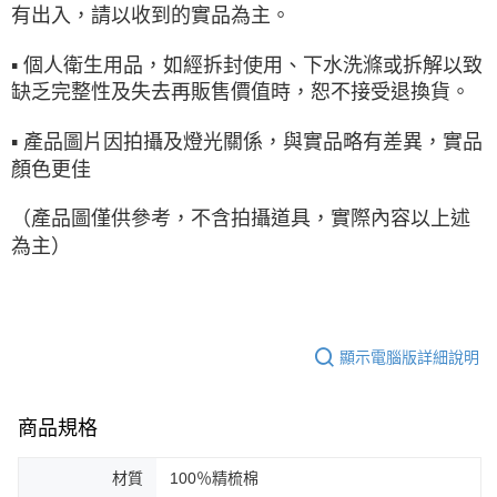
有出入，請以收到的實品為主。
▪ 個人衛生用品，如經拆封使用、下水洗滌或拆解以致
缺乏完整性及失去再販售價值時，恕不接受退換貨。
▪ 產品圖片因拍攝及燈光關係，與實品略有差異，實品
顏色更佳
（產品圖僅供參考，不含拍攝道具，實際內容以上述
為主）
顯示電腦版詳細說明
商品規格
材質
100％精梳棉