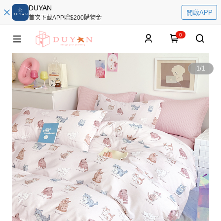
DUYAN
開啟APP
首次下載APP贈$200購物金
0
1
/
1