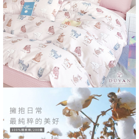
３．安心：先確認商品／服務後，再付款。
【繳款方式說明】
1.分期款項不併入電信帳單，「大哥付你分期」於每月結算日後寄送繳費提
運送方式
【「AFTEE先享後付」結帳流程】
醒簡訊。
１．於結帳方式選擇「AFTEE先享後付」後，將跳轉至「AFTEE先享後付」
2.透過簡訊連結打開帳單後，可選擇「超商條碼／台灣大直營門市／銀行轉
全家取貨付款
結帳頁面，進行簡訊認證並確認金額後，即可完成結帳。
帳／街口支付／iPASS MONEY」等通路繳費。
２．訂單成立數日內，您將收到繳費通知簡訊。
每筆NT$60，滿NT$699(含以上)免運費
３．收到繳費通知簡訊後14天內，點擊此簡訊中的連結，可透過四大超商／
【注意事項】
ATM／網路銀行／等多元方式進行付款，方視為交易完成。
付款後全家取貨
1.本服務係由「台灣大哥大股份有限公司」（以下簡稱本公司）所提供，讓
※ 請注意：結帳手續完成當下不需立刻繳費，但若您需要取消訂單，請聯絡
用戶於交易時，得透過本服務購買商品或服務，並由商店將買賣／分期付款
每筆NT$60，滿NT$699(含以上)免運費
購買商品的店家。未經商家同意取消之訂單仍視為有效，需透過AFTEE先享
買賣價金債權讓與本公司後，依約使用本公司帳單繳交帳款。
後付繳納相關費用。
2.基於同意付款使用「大哥付你分期」之契約關係目的，商店將以您的個人
7-11取貨付款
※ 交易是否成功請以「AFTEE先享後付 」之結帳頁面顯示為準，若有關於
資料（包含姓名、電話或地址）提供予台灣大哥大進項蒐集、處理及利用，
是否繳費成功／繳費後需取消欲退款等相關疑問，請聯繫「AFTEE先享後付
每筆NT$60，滿NT$999(含以上)免運費
由本公司與您本人進行分期帳單所需資料之確認、核對及更正。
客戶支援中心」
https://netprotections.freshdesk.com/support/home
3.完整用戶服務條款，請詳閱以下連結：
https://oppay.tw/userRule
付款後7-11取貨
【注意事項】
每筆NT$60，滿NT$999(含以上)免運費
１．透過由恩沛科技股份有限公司提供之「AFTEE先享後付」服務完成之交
易，需依本服務之必要範圍內提供個人資料，並將交易相關給付款項請求債
新竹貨運
權轉讓予恩沛科技股份有限公司。
２．關於個人資料處理事宜，請瀏覽以下網址：
每筆NT$80，滿NT$999(含以上)免運費
https://aftee.tw/terms/#terms3
３．未成年的使用者請事先徵得法定代理人或監護人之同意方可使用
「AFTEE先享後付」，若未經同意申辦者引起之損失，本公司不負相關責
任。
４．使用「AFTEE先享後付」時，將依據個別帳號之用戶狀況，依本公司即