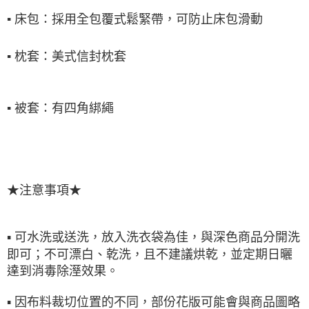
▪
床包：採用全包覆式鬆緊帶，可防止床包滑動
▪
枕套：美式信封枕套
▪
被套：有四角綁繩
★注意事項★
▪ 可水洗或送洗，放入洗衣袋為佳，與深色商品分開洗
即可；不可漂白、乾洗，且不建議烘乾，並定期日曬
達到消毒除溼效果。
▪ 因布料裁切位置的不同，部份花版可能會與商品圖略