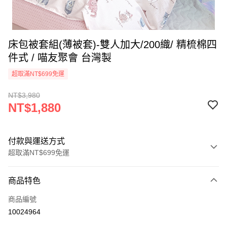
床包被套組(薄被套)-雙人加大/200織/ 精梳棉四
件式 / 喵友聚會 台灣製
超取滿NT$699免運
NT$3,980
NT$1,880
付款與運送方式
超取滿NT$699免運
付款方式
商品特色
信用卡一次付款
商品編號
信用卡分期付款
10024964
3 期 0 利率 每期
NT$626
21家銀行