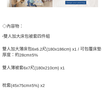
◇內容物：
雙人加大床包被套四件組
▪
雙人加大薄床包
尺
可包覆床墊
6x6.2
(180x186cm) x1 /
厚度：約
±
28cm
5%
雙人薄被套
尺
6x7
(180x210cm) x1
枕套
±
(45x75cm
5%) x2